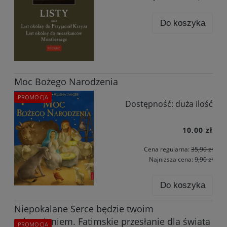
Do koszyka
×
Zapisz się na newsletter i otrzymaj
10% rabatu
na pierwsze zakupy!
Bądź na bieżąco z nowościami i promocjami
Moc Bożego Narodzenia
Wydawnictwo.pl.
PROMOCJA
Dostępność:
duża ilość
10,00 zł
Zapisuję się i odbieram rabat
Cena regularna:
35,90 zł
Zapisując się, wyrażasz zgodę na otrzymywanie newslettera. Zapis
Najniższa cena:
9,90 zł
wymaga potwierdzenia przez e-mail. Możesz zrezygnować w każdej
chwili.
Do koszyka
Niepokalane Serce będzie twoim
schronieniem. Fatimskie przesłanie dla świata
PROMOCJA