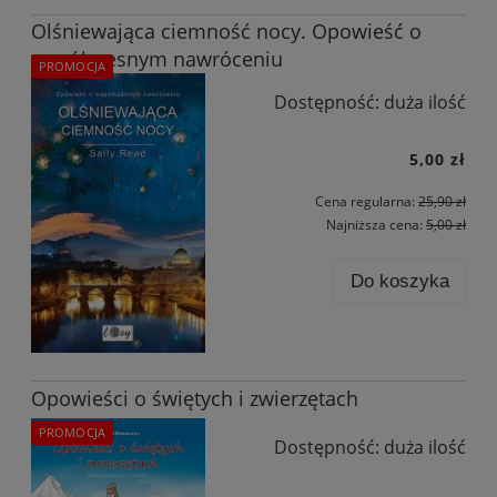
Olśniewająca ciemność nocy. Opowieść o
współczesnym nawróceniu
PROMOCJA
Dostępność:
duża ilość
5,00 zł
Cena regularna:
25,90 zł
Najniższa cena:
5,00 zł
Do koszyka
Opowieści o świętych i zwierzętach
PROMOCJA
Dostępność:
duża ilość