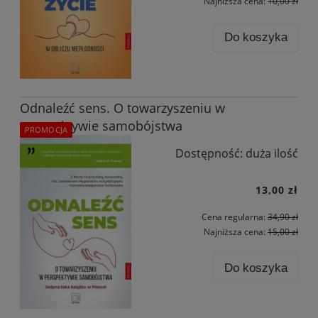
Najniższa cena:
10,00 zł
Do koszyka
Odnaleźć sens. O towarzyszeniu w
perspektywie samobójstwa
PROMOCJA
Dostępność:
duża ilość
13,00 zł
Cena regularna:
34,90 zł
Najniższa cena:
15,00 zł
Do koszyka