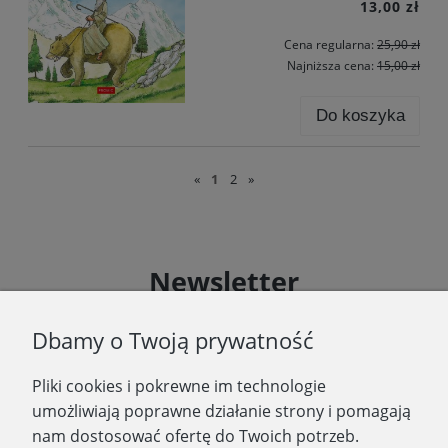
13,00 zł
Cena regularna:
25,90 zł
Najniższa cena:
15,00 zł
Do koszyka
«
1
2
»
Newsletter
Podaj swój adres e-mail, jeżeli chcesz otrzymywać
Dbamy o Twoją prywatność
informacje o nowościach i promocjach.
Pliki cookies i pokrewne im technologie
Zapisz się
umożliwiają poprawne działanie strony i pomagają
nam dostosować ofertę do Twoich potrzeb.