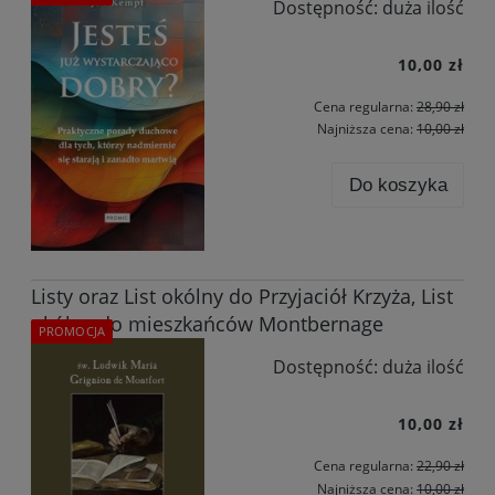
Dostępność:
duża ilość
10,00 zł
Cena regularna:
28,90 zł
Najniższa cena:
10,00 zł
Do koszyka
Listy oraz List okólny do Przyjaciół Krzyża, List
okólny do mieszkańców Montbernage
PROMOCJA
Dostępność:
duża ilość
10,00 zł
Cena regularna:
22,90 zł
Najniższa cena:
10,00 zł