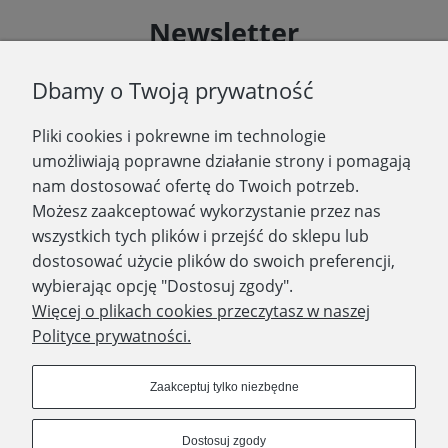
Newsletter
Podaj swój adres e-mail, jeżeli chcesz otrzymywać
Dbamy o Twoją prywatność
informacje o nowościach i promocjach.
Pliki cookies i pokrewne im technologie
Zapisz się
umożliwiają poprawne działanie strony i pomagają
nam dostosować ofertę do Twoich potrzeb.
Możesz zaakceptować wykorzystanie przez nas
wszystkich tych plików i przejść do sklepu lub
WYDAWNICTWO PROMIC
dostosować użycie plików do swoich preferencji,
wybierając opcję "Dostosuj zgody".
PRODUKTY
Więcej o plikach cookies przeczytasz w naszej
Polityce prywatności.
Dołącz do nas
Zaakceptuj tylko niezbędne
Dostosuj zgody