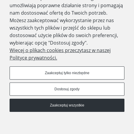
umożliwiają poprawne działanie strony i pomagają
nam dostosować ofertę do Twoich potrzeb.
Możesz zaakceptować wykorzystanie przez nas
wszystkich tych plików i przejść do sklepu lub
WYDAWNICTWO PROMIC
dostosować użycie plików do swoich preferencji,
wybierając opcję "Dostosuj zgody".
PRODUKTY
Więcej o plikach cookies przeczytasz w naszej
Polityce prywatności.
Dołącz do nas
Zaakceptuj tylko niezbędne
Dostosuj zgody
Prawa autorskie © 2023 - Wydawnictwo PROMIC
Zaakceptuj wszystkie
© Wydawnictwo PROMIC
Pokaż pełną wersję strony