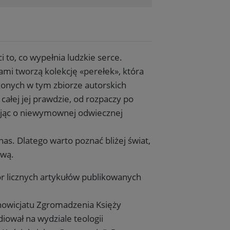
 to, co wypełnia ludzkie serce.
ami tworzą kolekcję «perełek», która
zonych w tym zbiorze autorskich
całej jej prawdzie, od rozpaczy po
adając o niewymownej odwiecznej
s. Dlatego warto poznać bliżej świat,
twą.
or licznych artykułów publikowanych
 nowicjatu Zgromadzenia Księży
iował na wydziale teologii