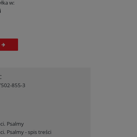
łka w:
i
C
7502-855-3
ci. Psalmy
. Psalmy - spis treści