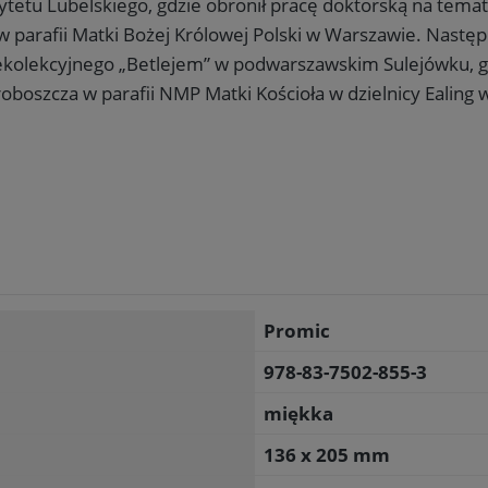
tetu Lubelskiego, gdzie obronił pracę doktorską na tema
w parafii Matki Bożej Królowej Polski w Warszawie. Następn
olekcyjnego „Betlejem” w podwarszawskim Sulejówku, gd
Zapisz się na newsletter i otrzymaj
roboszcza w parafii NMP Matki Kościoła w dzielnicy Ealing 
10% rabatu
na pierwsze zakupy!
Bądź na bieżąco z nowościami i promocjami Wydawnictwo.pl.
Zapisuję się i odbieram rabat
Zapisując się, wyrażasz zgodę na otrzymywanie newslettera. Zapis wymaga
potwierdzenia przez e-mail. Możesz zrezygnować w każdej chwili.
Promic
978-83-7502-855-3
miękka
136 x 205 mm