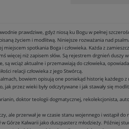
awodnie prawdziwe, gdyż niosą ku Bogu w pełnej szczerości
apisaną życiem i modlitwą. Niniejsze rozważania nad psalm
ej miejscem spotkania Boga i człowieka. Każda z zamieszc
mś więcej niż zapisem słów. Są rejestrem drgnień duszy w 
nie, są wciąż aktualne i przemawiają do człowieka, opowi
ości relacji człowieka z jego Stwórcą.
mach, bowiem opisują one poniekąd historię każdego z na
, jak przez wieki były odczytywane i jak stawały się modli
ianin, doktor teologii dogmatycznej, rekolekcjonista, aut
zy, ale przerwał je w czasie stanu wojennego i wstąpił do
w Górze Kalwarii jako duszpasterz młodzieży. Później stud