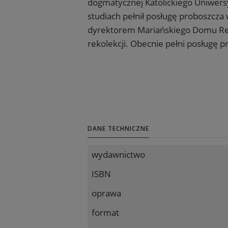
dogmatycznej Katolickiego Uniwersy
studiach pełnił posługę proboszcza 
dyrektorem Mariańskiego Domu Rek
rekolekcji. Obecnie pełni posługę p
DANE TECHNICZNE
wydawnictwo
ISBN
oprawa
format