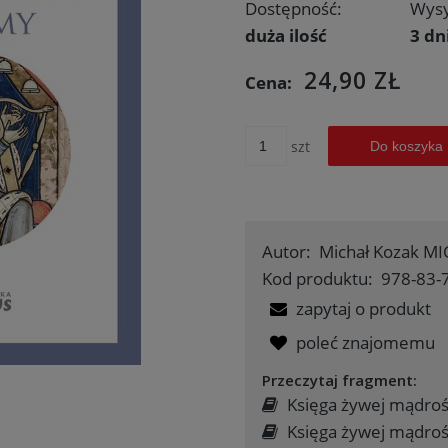
Dostępność:
Wysy
duża ilość
3 dn
24,90 ZŁ
Cena:
szt
Do koszyka
Autor:
Michał Kozak MI
Kod produktu:
978-83-
zapytaj o produkt
poleć znajomemu
Przeczytaj fragment:
Księga żywej mądroś
Księga żywej mądrości