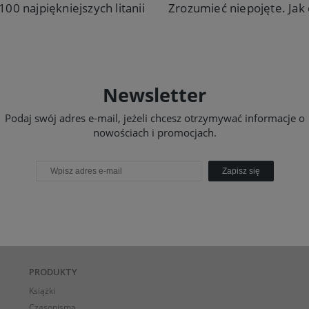
100 najpiękniejszych litanii
29,90 zł
32,00 zł
Do koszyka
Do koszyka
Newsletter
Podaj swój adres e-mail, jeżeli chcesz otrzymywać informacje o
nowościach i promocjach.
Zapisz się
PRODUKTY
Książki
Czasopisma