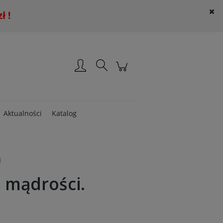
 !
Załóż konto
Zaloguj się
Aktualności
Katalog
I
j mądrości.