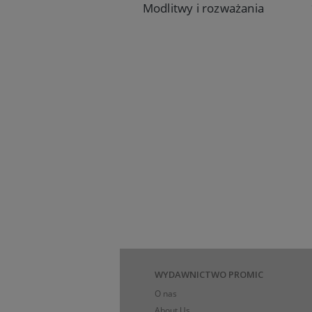
Modlitwy i rozważania
26,90 zł
Do koszyka
WYDAWNICTWO PROMIC
O nas
About Us