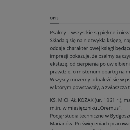
OPIS
Psalmy – wszystkie są piękne i niez
Składają się na niezwykłą księgę, n
oddaje charakter owej księgi będąc
impresji pokazuje, że psalmy są czy
ekstazę, od cierpienia po uwielbie
prawdzie, o misterium opartej na mił
Wszyscy możemy odnaleźć się w psal
w którym powstawały, a zwłaszcza to
KS. MICHAŁ KOZAK (ur. 1961 r.), mar
m.in. w miesięczniku „Oremus”.
Podjął studia techniczne w Bydgoszc
Marianów. Po święceniach pracował 