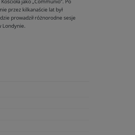
t Kościoła jako „Communio”. Po
ie przez kilkanaście lat był
×
zie prowadził różnorodne sesje
w Londynie.