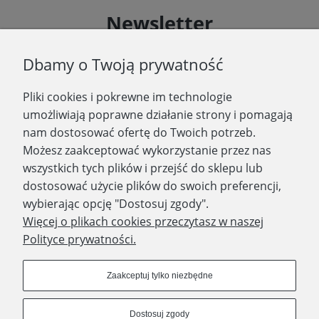
Newsletter
Podaj swój adres e-mail, jeżeli chcesz otrzymywać
Dbamy o Twoją prywatność
informacje o nowościach i promocjach.
Pliki cookies i pokrewne im technologie
Zapisz się
umożliwiają poprawne działanie strony i pomagają
nam dostosować ofertę do Twoich potrzeb.
Możesz zaakceptować wykorzystanie przez nas
wszystkich tych plików i przejść do sklepu lub
WYDAWNICTWO PROMIC
dostosować użycie plików do swoich preferencji,
wybierając opcję "Dostosuj zgody".
PRODUKTY
Więcej o plikach cookies przeczytasz w naszej
Polityce prywatności.
Dołącz do nas
Zaakceptuj tylko niezbędne
Dostosuj zgody