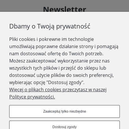
Newsletter
Podaj swój adres e-mail, jeżeli chcesz otrzymywać
Dbamy o Twoją prywatność
informacje o nowościach i promocjach.
Pliki cookies i pokrewne im technologie
Zapisz się
umożliwiają poprawne działanie strony i pomagają
nam dostosować ofertę do Twoich potrzeb.
Możesz zaakceptować wykorzystanie przez nas
wszystkich tych plików i przejść do sklepu lub
WYDAWNICTWO PROMIC
dostosować użycie plików do swoich preferencji,
wybierając opcję "Dostosuj zgody".
PRODUKTY
Więcej o plikach cookies przeczytasz w naszej
Polityce prywatności.
Dołącz do nas
Zaakceptuj tylko niezbędne
Dostosuj zgody