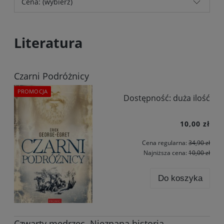
Cena: (wybierz)
Literatura
Czarni Podróżnicy
PROMOCJA
Dostępność:
duża ilość
10,00 zł
Cena regularna:
34,90 zł
Najniższa cena:
10,00 zł
Do koszyka
Czwarty mędrzec. Nieznana historia