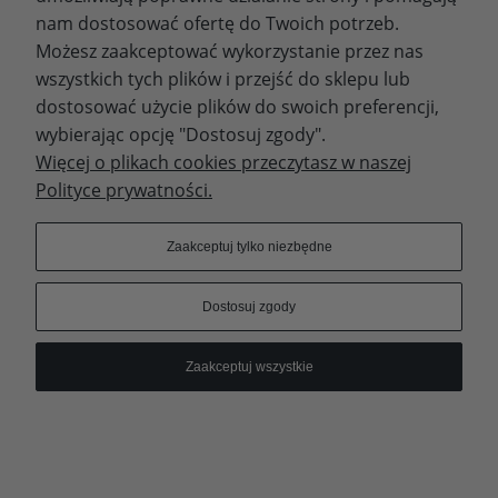
nam dostosować ofertę do Twoich potrzeb.
Polecam z całego serca!
Możesz zaakceptować wykorzystanie przez nas
Jest tu dobro. Jest światło. I jest prawda, która jest w
wszystkich tych plików i przejść do sklepu lub
prostocie.
dostosować użycie plików do swoich preferencji,
wybierając opcję "Dostosuj zgody".
Więcej o plikach cookies przeczytasz w naszej
Czytaj więcej >>
Polityce prywatności.
Księgarnia firmowa -
Zaakceptuj tylko niezbędne
informacja
Dostosuj zgody
Dodano:
12-12-2025
w kategorii:
-
Szanowni Klienci,
Zaakceptuj wszystkie
informujemy, że od 24 grudnia 2025 r. do 7 stycznia
2026 r. księgarnia firmowa przy ul. św. Bonifacego
9/1 w Warszawie będzie zamknięta. Zamówienia
złożone po 23 grudnia 2025 r. będziemy realizować