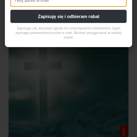
Ewa Czaczkowska w Republika
Wstajemy
Zapisuję się i odbieram rabat
Dodano:
25-02-2026
w kategorii:
-
Zapisując się, wyrażasz zgodę na otrzymywanie newslettera. Zapis
wymaga potwierdzenia przez e-mail. Możesz zrezygnować w każdej
chwili.