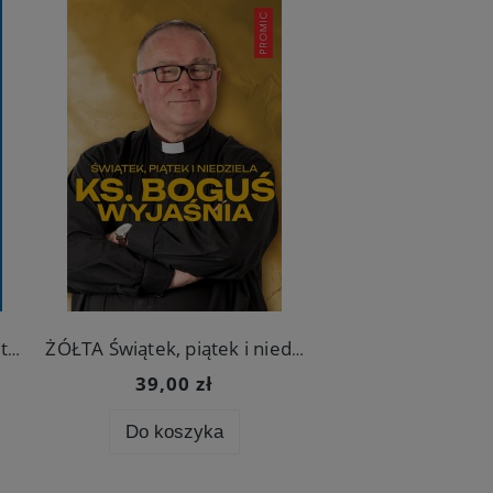
Serce9 dla k
150 najpiękniejszych modlitw do Matki Bożej
ŻÓŁTA Świątek, piątek i niedziela. Ks. Boguś wyjaśnia
×
39,00 zł
50,00 z
Do koszyka
Do koszy