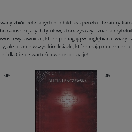
Zapisuję się i odbieram rabat
any zbiór polecanych produktów - perełki literatury katoli
Zapisując się, wyrażasz zgodę na otrzymywanie newslettera. Zapis wymaga
bnica inspirujących tytułów, które zyskały uznanie czyteln
potwierdzenia przez e-mail. Możesz zrezygnować w każdej chwili.
nowości wydawnicze, które pomagają w pogłębianiu wiary i
ry, ale przede wszystkim książki, które mają moc zmienia
ieć dla Ciebie wartościowe propozycje!