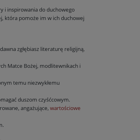
ary i inspirowania do duchowego
iej, która pomoże im w ich duchowej
wna zgłębiasz literaturę religijną,
ch Matce Bożej, modlitewnikach i
ięconym temu niezwykłemu
y pomagać duszom czyśćcowym.
trowane, angażujące,
wartościowe
m.