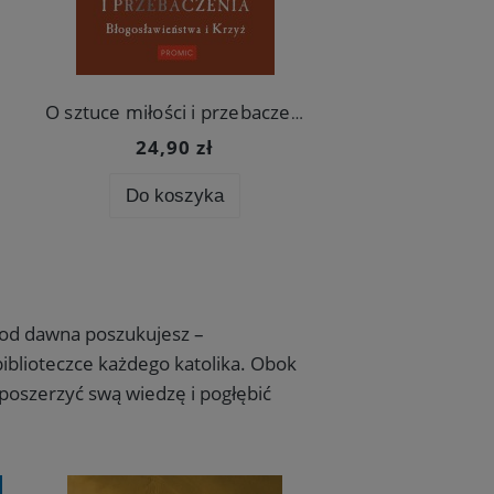
O sztuce miłości i przebaczenia. Błogosławieństwa i Krzyż
24,90 zł
32,90 z
Do koszyka
Do koszy
h od dawna poszukujesz –
biblioteczce każdego katolika. Obok
poszerzyć swą wiedzę i pogłębić