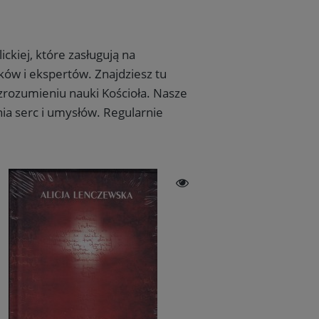
ckiej, które zasługują na
ików i ekspertów. Znajdziesz tu
 zrozumieniu nauki Kościoła. Nasze
nia serc i umysłów. Regularnie