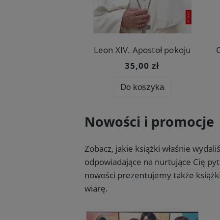
Leon XIV. Apostoł pokoju
Dzienniczek Siostry Faustyny. MAŁY TWARDY
32,00 zł
35,00 zł
o koszyka
Do koszyka
Nowości i promocje
Zobacz, jakie książki właśnie wydal
odpowiadające na nurtujące Cię pyta
nowości prezentujemy także książki
wiarę.