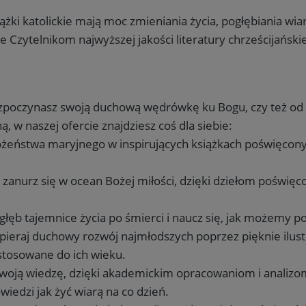
żki katolickie mają moc zmieniania życia, pogłębiania wi
e Czytelnikom najwyższej jakości literatury chrześcijańsk
ozpoczynasz swoją duchową wędrówkę ku Bogu, czy też od da
ą, w naszej ofercie znajdziesz coś dla siebie:
ożeństwa maryjnego w inspirujących książkach poświęcony
zanurz się w ocean Bożej miłości, dzięki dziełom pośw
głęb tajemnice życia po śmierci i naucz się, jak możem
ieraj duchowy rozwój najmłodszych poprzez pięknie ilus
tosowane do ich wieku.
woją wiedzę, dzięki akademickim opracowaniom i analizo
iedzi jak żyć wiarą na co dzień.