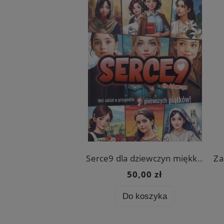
100 najpiękniejszych modlitw adoracyjnych
Serce9 dla dziewczyn miękka oprawa
29,90 zł
50,00 zł
o koszyka
Do koszyka