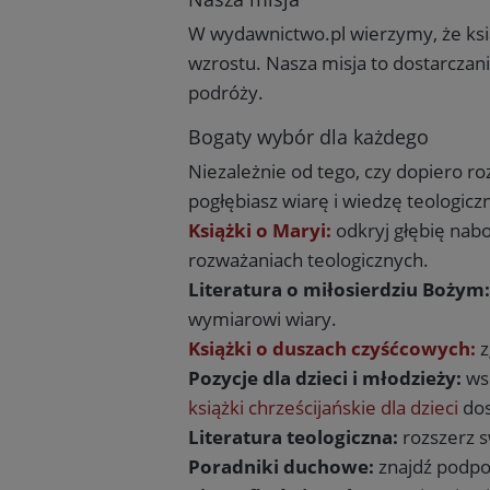
W wydawnictwo.pl wierzymy, że ksią
wzrostu. Nasza misja to dostarczani
podróży.
Bogaty wybór dla każdego
Niezależnie od tego, czy dopiero r
pogłębiasz wiarę i wiedzę teologiczn
Książki o Maryi:
odkryj głębię nab
rozważaniach teologicznych.
Literatura o miłosierdziu Bożym:
wymiarowi wiary.
Książki o duszach czyśćcowych:
z
Pozycje dla dzieci i młodzieży:
wsp
książki chrześcijańskie dla dzieci
dos
Literatura teologiczna:
rozszerz s
Poradniki duchowe:
znajdź podpow