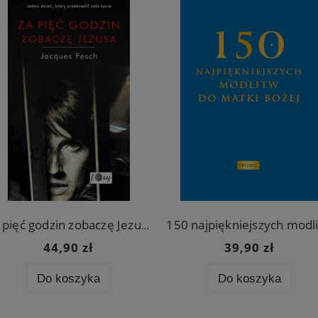
Za pięć godzin zobaczę Jezusa. Dziennik więzienny
Zapisz się na newsletter i otrzymaj
44,90 zł
39,90 zł
10% rabatu
na pierwsze zakupy!
Do koszyka
Do koszyka
Bądź na bieżąco z nowościami i promocjami Wydawnictwo.pl.