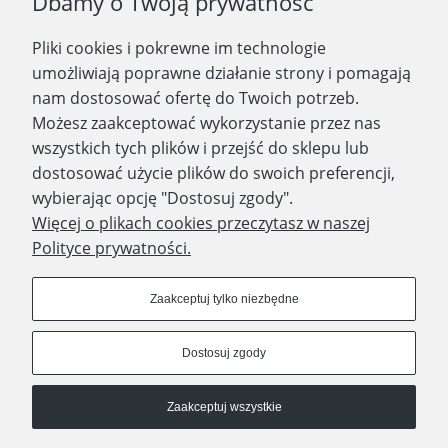
Dbamy o Twoją prywatność
Pliki cookies i pokrewne im technologie
Zapisz się
umożliwiają poprawne działanie strony i pomagają
nam dostosować ofertę do Twoich potrzeb.
Możesz zaakceptować wykorzystanie przez nas
wszystkich tych plików i przejść do sklepu lub
WYDAWNICTWO PROMIC
dostosować użycie plików do swoich preferencji,
wybierając opcję "Dostosuj zgody".
PRODUKTY
Więcej o plikach cookies przeczytasz w naszej
Polityce prywatności.
Dołącz do nas
Zaakceptuj tylko niezbędne
Dostosuj zgody
Prawa autorskie © 2023 - Wydawnictwo PROMIC
Zaakceptuj wszystkie
© Wydawnictwo PROMIC