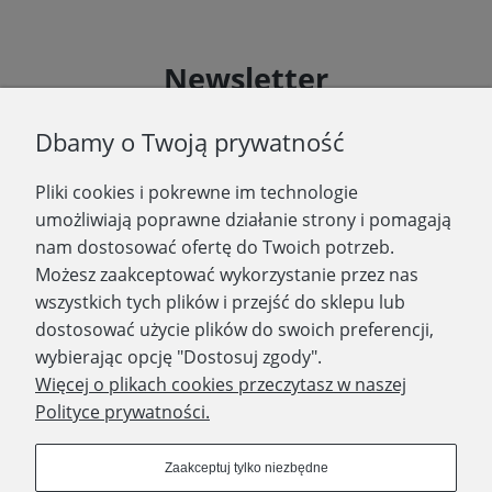
Newsletter
Podaj swój adres e-mail, jeżeli chcesz otrzymywać
Dbamy o Twoją prywatność
informacje o nowościach i promocjach.
Pliki cookies i pokrewne im technologie
Zapisz się
umożliwiają poprawne działanie strony i pomagają
nam dostosować ofertę do Twoich potrzeb.
Możesz zaakceptować wykorzystanie przez nas
wszystkich tych plików i przejść do sklepu lub
WYDAWNICTWO PROMIC
dostosować użycie plików do swoich preferencji,
wybierając opcję "Dostosuj zgody".
PRODUKTY
Więcej o plikach cookies przeczytasz w naszej
Polityce prywatności.
Dołącz do nas
Zaakceptuj tylko niezbędne