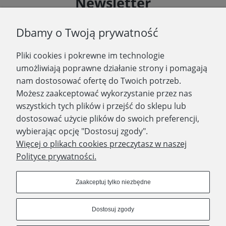
Newsletter
Podaj swój adres e-mail, jeżeli chcesz otrzymywać
Dbamy o Twoją prywatność
informacje o nowościach i promocjach.
Pliki cookies i pokrewne im technologie
Zapisz się
umożliwiają poprawne działanie strony i pomagają
nam dostosować ofertę do Twoich potrzeb.
Możesz zaakceptować wykorzystanie przez nas
wszystkich tych plików i przejść do sklepu lub
WYDAWNICTWO PROMIC
dostosować użycie plików do swoich preferencji,
wybierając opcję "Dostosuj zgody".
PRODUKTY
Więcej o plikach cookies przeczytasz w naszej
Polityce prywatności.
Dołącz do nas
Zaakceptuj tylko niezbędne
Dostosuj zgody
Prawa autorskie © 2023 - Wydawnictwo PROMIC