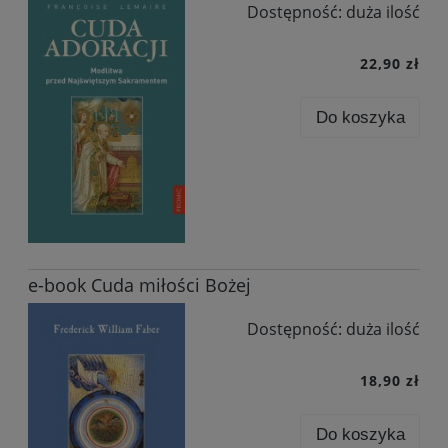
Dostępność:
duża ilość
22,90 zł
Do koszyka
×
Zapisz się na newsletter i otrzymaj
10% rabatu
na pierwsze zakupy!
Bądź na bieżąco z nowościami i promocjami
Wydawnictwo.pl.
e-book Cuda miłości Bożej
Dostępność:
duża ilość
Zapisuję się i odbieram rabat
18,90 zł
Zapisując się, wyrażasz zgodę na otrzymywanie newslettera. Zapis
wymaga potwierdzenia przez e-mail. Możesz zrezygnować w każdej
chwili.
Do koszyka