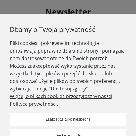
Newsletter
Podaj swój adres e-mail, jeżeli chcesz otrzymywać
Dbamy o Twoją prywatność
informacje o nowościach i promocjach.
Pliki cookies i pokrewne im technologie
Zapisz się
umożliwiają poprawne działanie strony i pomagają
nam dostosować ofertę do Twoich potrzeb.
Możesz zaakceptować wykorzystanie przez nas
wszystkich tych plików i przejść do sklepu lub
WYDAWNICTWO PROMIC
dostosować użycie plików do swoich preferencji,
wybierając opcję "Dostosuj zgody".
PRODUKTY
Więcej o plikach cookies przeczytasz w naszej
Polityce prywatności.
Dołącz do nas
Zaakceptuj tylko niezbędne
Dostosuj zgody