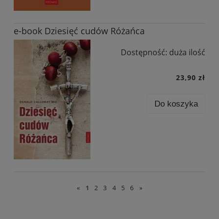
e-book Dziesięć cudów Różańca
Dostępność:
duża ilość
23,90 zł
Do koszyka
«
1
2
3
4
5
6
»