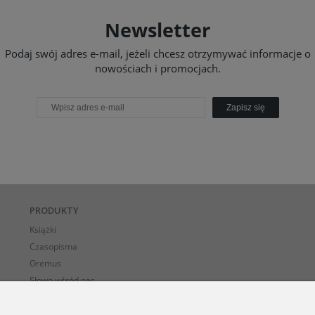
Newsletter
Podaj swój adres e-mail, jeżeli chcesz otrzymywać informacje o
nowościach i promocjach.
Zapisz się
PRODUKTY
Książki
Czasopisma
Oremus
Słowo wśród nas
E-BOOK-i