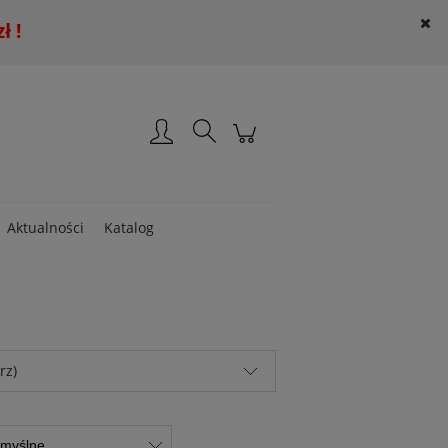
 !
Załóż konto
Zaloguj się
Aktualności
Katalog
rz)