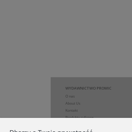
WYDAWNICTWO PROMIC
O nas
About Us
Kontakt
Produkty cyfrowe
Polityka prywatności i dane osobowe
Koszty, sposoby i ograniczenia dostawy