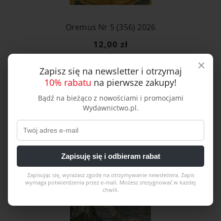
Oremus Nr 5 (356) 2026
12,00 zł
×
Zapisz się na newsletter i otrzymaj
Do koszyka
10% rabatu
na pierwsze zakupy!
Bądź na bieżąco z nowościami i promocjami
Wydawnictwo.pl.
Zapisuję się i odbieram rabat
Zapisując się, wyrażasz zgodę na otrzymywanie newslettera. Zapis
wymaga potwierdzenia przez e-mail. Możesz zrezygnować w każdej
chwili.