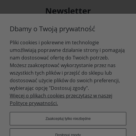
Newsletter
Podaj swój adres e-mail, jeżeli chcesz otrzymywać
Dbamy o Twoją prywatność
informacje o nowościach i promocjach.
Pliki cookies i pokrewne im technologie
Zapisz się
umożliwiają poprawne działanie strony i pomagają
nam dostosować ofertę do Twoich potrzeb.
Możesz zaakceptować wykorzystanie przez nas
wszystkich tych plików i przejść do sklepu lub
WYDAWNICTWO PROMIC
dostosować użycie plików do swoich preferencji,
wybierając opcję "Dostosuj zgody".
PRODUKTY
Więcej o plikach cookies przeczytasz w naszej
Polityce prywatności.
Dołącz do nas
Zaakceptuj tylko niezbędne
Dostosuj zgody