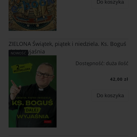
Do koszyka
ZIELONA Świątek, piątek i niedziela. Ks. Boguś
dalej wyjaśnia
NOWOŚĆ
Dostępność:
duża ilość
42,00 zł
Do koszyka