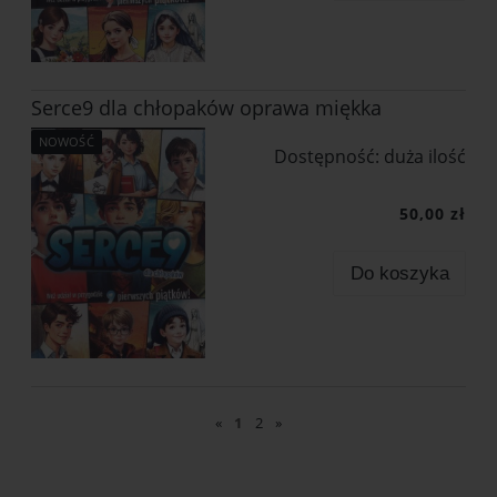
Serce9 dla chłopaków oprawa miękka
NOWOŚĆ
Dostępność:
duża ilość
50,00 zł
Do koszyka
«
1
2
»