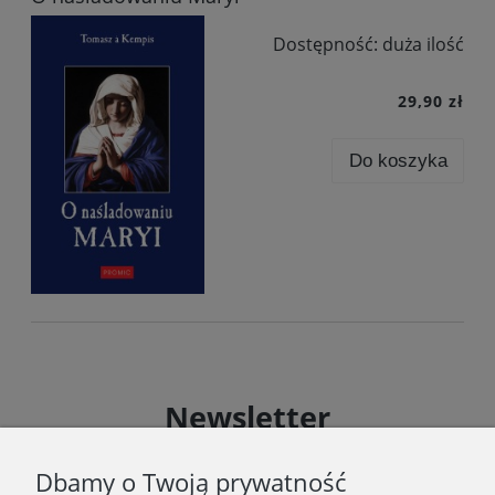
Dostępność:
duża ilość
29,90 zł
Do koszyka
Newsletter
Podaj swój adres e-mail, jeżeli chcesz otrzymywać
Dbamy o Twoją prywatność
informacje o nowościach i promocjach.