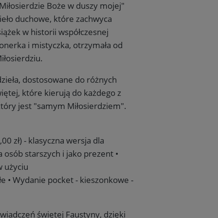
Miłosierdzie Boże w duszy mojej"
zieło duchowe, które zachwyca
siążek w historii współczesnej
jonerka i mistyczka, otrzymała od
łosierdziu.
dzieła, dostosowane do różnych
iętej, które kierują do każdego z
tóry jest "samym Miłosierdziem".
0 zł) - klasyczna wersja dla
 osób starszych i jako prezent •
w użyciu
ałe • Wydanie pocket - kieszonkowe -
wiadczeń świętej Faustyny, dzięki