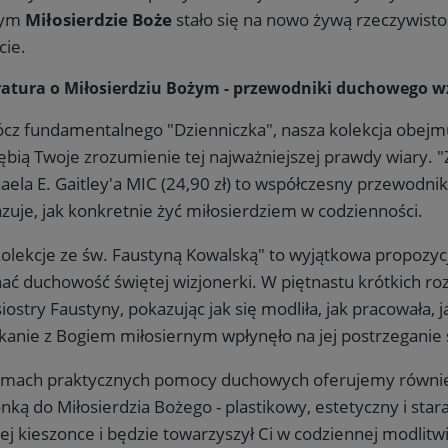
rym
Miłosierdzie Boże
stało się na nowo żywą rzeczywistoś
cie.
ratura o Miłosierdziu Bożym - przewodniki duchowego w
cz fundamentalnego "Dzienniczka", nasza kolekcja obejmu
ębią Twoje zrozumienie tej najważniejszej prawdy wiary. "Z
aela E. Gaitley'a MIC (24,90 zł) to współczesny przewodnik
zuje, jak konkretnie żyć miłosierdziem w codzienności.
olekcje ze św. Faustyną Kowalską" to wyjątkowa propozycja
ać duchowość świętej wizjonerki. W piętnastu krótkich ro
siostry Faustyny, pokazując jak się modliła, jak pracowała, j
kanie z Bogiem miłosiernym wpłynęło na jej postrzeganie s
Zapisz się na newsletter i otrzymaj
10% rabatu
na pierwsze zakupy!
mach praktycznych pomocy duchowych oferujemy również
nką do Miłosierdzia Bożego - plastikowy, estetyczny i star
Bądź na bieżąco z nowościami i promocjami Wydawnictwo.pl.
ej kieszonce i będzie towarzyszył Ci w codziennej modlitw