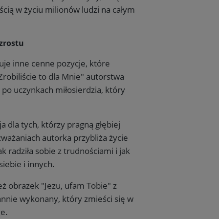
cią w życiu milionów ludzi na całym
zrostu
je inne cenne pozycje, które
robiliście to dla Mnie" autorstwa
 po uczynkach miłosierdzia, który
 dla tych, którzy pragną głębiej
zważaniach autorka przybliża życie
ak radziła sobie z trudnościami i jak
×
iebie i innych.
 obrazek "Jezu, ufam Tobie" z
annie wykonany, który zmieści się w
ie.