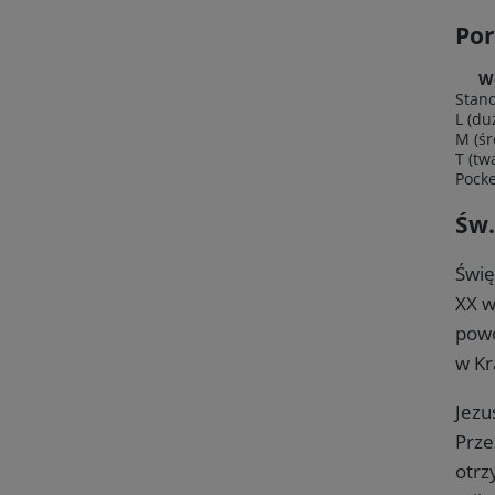
Por
W
Stan
L (du
M (śr
T (tw
Pocke
Św.
Świę
XX w
powo
w Kr
Jezu
Prze
otrz