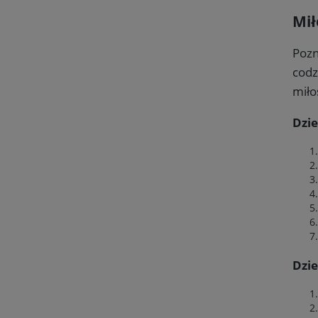
Mił
Pozn
codz
miło
Dzie
Dzie