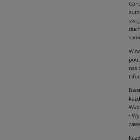
Cent
auto
swoj
duch
same
W na
potr
nas 
Ofer
Dos
każd
Wyda
• Wy
zaws
Każd