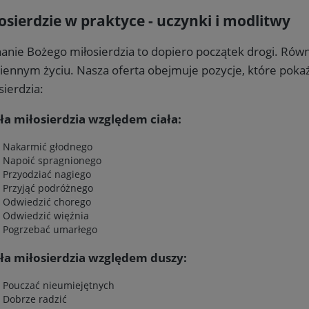
osierdzie w praktyce - uczynki i modlitwy
Zapisuję się i odbieram rabat
anie Bożego miłosierdzia to dopiero początek drogi. Rów
Zapisując się, wyrażasz zgodę na otrzymywanie newslettera. Zapis wymaga
iennym życiu. Nasza oferta obejmuje pozycje, które poka
potwierdzenia przez e-mail. Możesz zrezygnować w każdej chwili.
sierdzia:
ła miłosierdzia względem ciała:
Nakarmić głodnego
Napoić spragnionego
Przyodziać nagiego
Przyjąć podróżnego
Odwiedzić chorego
Odwiedzić więźnia
Pogrzebać umarłego
ła miłosierdzia względem duszy:
Pouczać nieumiejętnych
Dobrze radzić