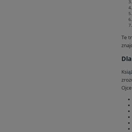
Te t
znaj
Dla
Ksią
zroz
Ojce