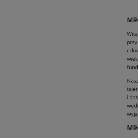
Mił
Wita
przy
czło
wiek
fund
Nasz
taje
i do
wędr
wyją
Mił