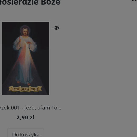
łosierdzie Boże
Obrazek 001 - Jezu, ufam Tobie - Koronka do Miłosierdzia Bożego
2,90 zł
Do koszyka