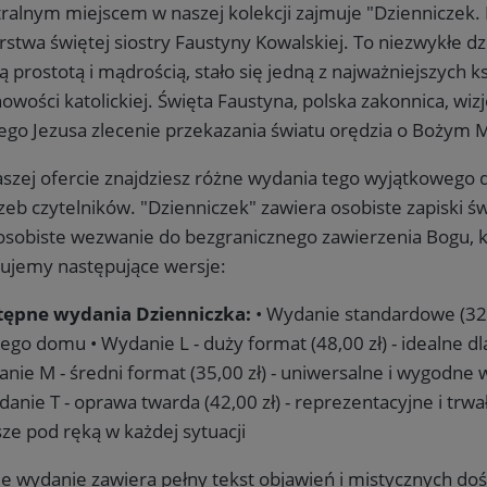
ralnym miejscem w naszej kolekcji zajmuje "Dzienniczek. 
rstwa świętej siostry Faustyny Kowalskiej. To niezwykłe d
ą prostotą i mądrością, stało się jedną z najważniejszych k
owości katolickiej. Święta Faustyna, polska zakonnica, wiz
go Jezusa zlecenie przekazania światu orędzia o Bożym Mi
szej ofercie znajdziesz różne wydania tego wyjątkowego 
zeb czytelników. "Dzienniczek" zawiera osobiste zapiski św
osobiste wezwanie do bezgranicznego zawierzenia Bogu, k
ujemy następujące wersje:
tępne wydania Dzienniczka:
• Wydanie standardowe (32,0
ego domu • Wydanie L - duży format (48,00 zł) - idealne dla
nie M - średni format (35,00 zł) - uniwersalne i wygodne 
danie T - oprawa twarda (42,00 zł) - reprezentacyjne i trw
ze pod ręką w każdej sytuacji
e wydanie zawiera pełny tekst objawień i mistycznych doś