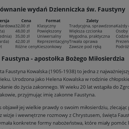
ównanie wydań Dzienniczka św. Faustyny
ersja
Cena
Format
Zalety
dardowa
32,00 zł
Klasyczny
Tradycyjna, sprawdzona
Każdy 
ża)
48,00 zł
Powiększony
Większa czcionka
Osoby 
ednia)
35,00 zł
Uniwersalny
Wygodna, praktyczna
Codzie
arda)
42,00 zł
Reprezentacyjny
Trwała oprawa
Prezent
t
Różne ceny
Kieszonkowy
Zawsze pod ręką
Podróż
 Faustyna - apostołka Bożego Miłosierdzia
ta Faustyna Kowalska (1905-1938) to jedna z najważniejszy
ieku. Urodzona jako Helena Kowalska w rodzinie chłopskie
łanie do życia zakonnego. W wieku 20 lat wstąpiła do Zgr
akowie, przyjmując imię zakonne Faustyna.
s objawił jej wielkie prawdy o swoim miłosierdziu, zlecając
z wizje i wewnętrzne rozmowy z Chrystusem, święta Fausty
ymała konkretne formy nabożeństwa, które miały pomóc l