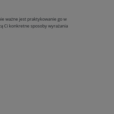
nie ważne jest praktykowanie go w
żą Ci konkretne sposoby wyrażania