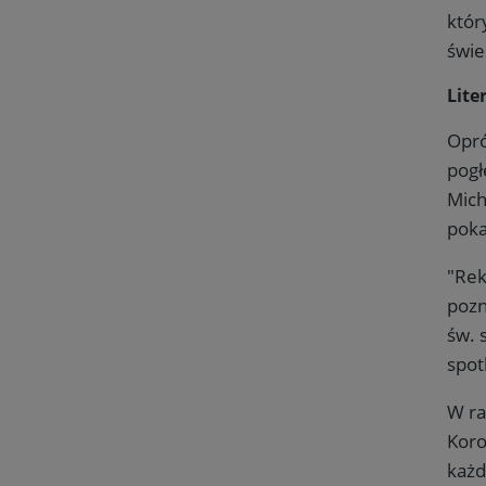
któ
świe
Lite
Opró
pogł
Mich
poka
"Rek
pozn
św. 
spot
W ra
Koro
każd