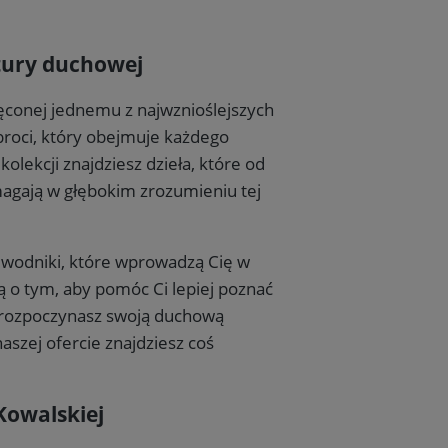
atury duchowej
więconej jednemu z najwznioślejszych
broci, który obejmuje każdego
lekcji znajdziesz dzieła, które od
magają w głębokim zrozumieniu tej
zewodniki, które wprowadzą Cię w
ą o tym, aby pomóc Ci lepiej poznać
o rozpoczynasz swoją duchową
szej ofercie znajdziesz coś
Kowalskiej