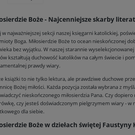
osierdzie Boże - Najcenniejsze skarby liter
j w najważniejszej sekcji naszej księgarni katolickiej, poś
mioty Boga. Miłosierdzie Boże to ocean nieskończonej do
wieka bez wyjątku. W naszej starannie wyselekcjonowanej ko
ów kształtują duchowość katolików na całym świecie i po
amentalnej prawdy wiary.
e książki to nie tylko lektura, ale prawdziwe duchowe pr
mnicę Bożej miłości. Każda pozycja została wybrana z myśl
świadczyć nieskończonego miłosierdzia Pana. Czy dopier
ówkę, czy jesteś doświadczonym pielgrzymem wiary - w na
tkowego dla siebie.
osierdzie Boże w dziełach świętej Faustyny 