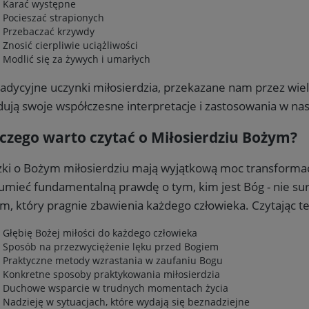
Karać występne
Pocieszać strapionych
Przebaczać krzywdy
Znosić cierpliwie uciążliwości
Modlić się za żywych i umarłych
radycyjne uczynki miłosierdzia, przekazane nam przez wie
dują swoje współczesne interpretacje i zastosowania w nas
czego warto czytać o Miłosierdziu Bożym?
żki o Bożym miłosierdziu mają wyjątkową moc transformac
umieć fundamentalną prawdę o tym, kim jest Bóg - nie su
m, który pragnie zbawienia każdego człowieka. Czytając te
Głębię Bożej miłości do każdego człowieka
Sposób na przezwyciężenie lęku przed Bogiem
Praktyczne metody wzrastania w zaufaniu Bogu
Konkretne sposoby praktykowania miłosierdzia
Duchowe wsparcie w trudnych momentach życia
Nadzieję w sytuacjach, które wydają się beznadziejne