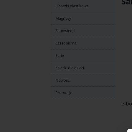
Sa
Obrazki plastikowe
Magnesy
Zapowiedzi
Czasopisma
Serie
Książki dla dzieci
Nowości
Promocje