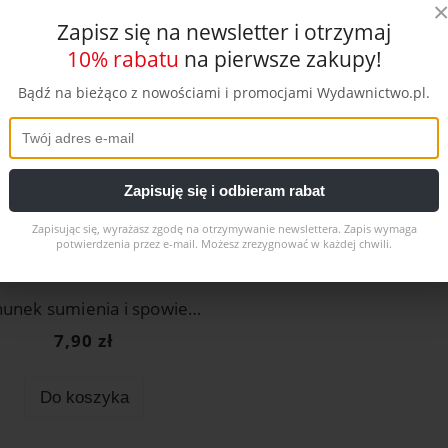
Zapisz się na newsletter i otrzymaj
10% rabatu
na pierwsze zakupy!
Bądź na bieżąco z nowościami i promocjami Wydawnictwo.pl.
Zapisuję się i odbieram rabat
Zapisując się, wyrażasz zgodę na otrzymywanie newslettera. Zapis wymaga
potwierdzenia przez e-mail. Możesz zrezygnować w każdej chwili.
Rachunek sumienia i spowiedź dorosłych
7,90 zł
Do koszyka