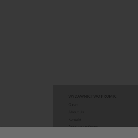
WYDAWNICTWO PROMIC
O nas
About Us
Kontakt
Produkty cyfrowe
Polityka prywatności i dane osobowe