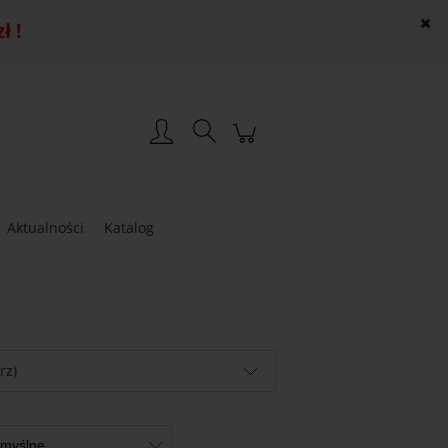
 !
Załóż konto
Zaloguj się
Aktualności
Katalog
rz)