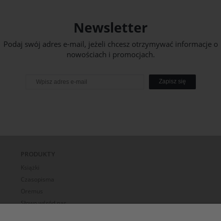
Newsletter
Podaj swój adres e-mail, jeżeli chcesz otrzymywać informacje o
nowościach i promocjach.
Zapisz się
PRODUKTY
Książki
Czasopisma
Oremus
Słowo wśród nas
E-BOOK-i