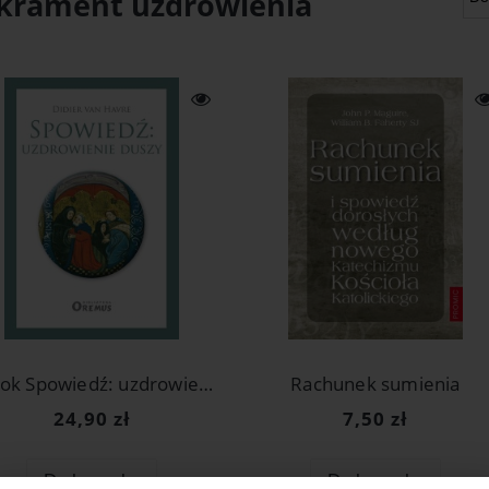
krament uzdrowienia
e-book Spowiedź: uzdrowienie duszy
Rachunek sumienia
24,90 zł
7,50 zł
Do koszyka
Do koszyka