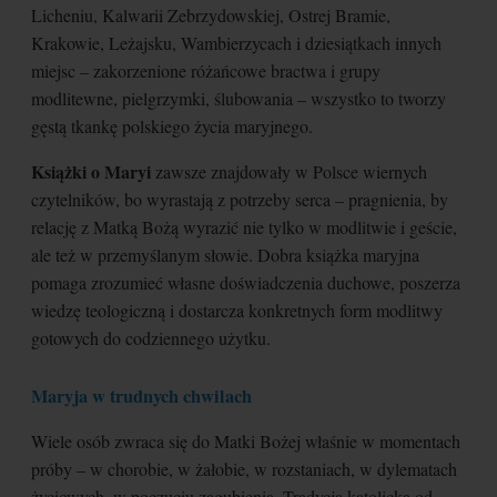
Licheniu, Kalwarii Zebrzydowskiej, Ostrej Bramie,
Krakowie, Leżajsku, Wambierzycach i dziesiątkach innych
miejsc – zakorzenione różańcowe bractwa i grupy
modlitewne, pielgrzymki, ślubowania – wszystko to tworzy
gęstą tkankę polskiego życia maryjnego.
Książki o Maryi
zawsze znajdowały w Polsce wiernych
czytelników, bo wyrastają z potrzeby serca – pragnienia, by
relację z Matką Bożą wyrazić nie tylko w modlitwie i geście,
ale też w przemyślanym słowie. Dobra książka maryjna
pomaga zrozumieć własne doświadczenia duchowe, poszerza
wiedzę teologiczną i dostarcza konkretnych form modlitwy
gotowych do codziennego użytku.
Maryja w trudnych chwilach
Wiele osób zwraca się do Matki Bożej właśnie w momentach
próby – w chorobie, w żałobie, w rozstaniach, w dylematach
życiowych, w poczuciu zagubienia. Tradycja katolicka od