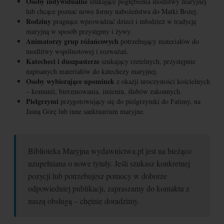
Osoby indywidualne
szukające pogłębienia modlitwy maryjnej
lub chcące poznać nowe formy nabożeństwa do Matki Bożej.
Rodziny
pragnące wprowadzać dzieci i młodzież w tradycję
maryjną w sposób przystępny i żywy.
Animatorzy grup różańcowych
potrzebujący materiałów do
modlitwy wspólnotowej i rozważań.
Katecheci i duszpasterze
szukający rzetelnych, przystępnie
napisanych materiałów do katechezy maryjnej.
Osoby wybierające upominek
z okazji uroczystości kościelnych
– komunii, bierzmowania, imienin, ślubów zakonnych.
Pielgrzymi
przygotowujący się do pielgrzymki do Fatimy, na
Jasną Górę lub inne sanktuarium maryjne.
Biblioteka Maryjna wydawnictwa.pl jest na bieżąco
uzupełniana o nowe tytuły. Jeśli szukasz konkretnej
pozycji lub potrzebujesz pomocy w doborze
odpowiedniej publikacji, zapraszamy do kontaktu z
naszą obsługą – chętnie doradzimy.