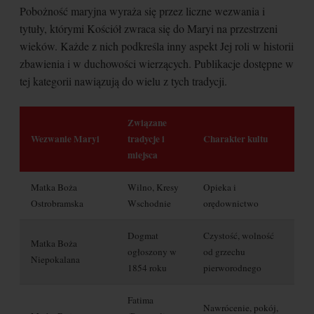
Pobożność maryjna wyraża się przez liczne wezwania i
tytuły, którymi Kościół zwraca się do Maryi na przestrzeni
wieków. Każde z nich podkreśla inny aspekt Jej roli w historii
zbawienia i w duchowości wierzących. Publikacje dostępne w
tej kategorii nawiązują do wielu z tych tradycji.
Związane
Wezwanie Maryi
tradycje i
Charakter kultu
miejsca
Matka Boża
Wilno, Kresy
Opieka i
Ostrobramska
Wschodnie
orędownictwo
Dogmat
Czystość, wolność
Matka Boża
ogłoszony w
od grzechu
Niepokalana
1854 roku
pierworodnego
Fatima
Nawrócenie, pokój,