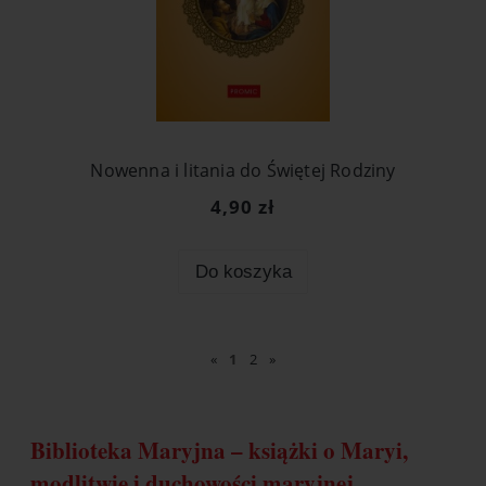
Nowenna i litania do Świętej Rodziny
4,90 zł
Do koszyka
«
1
2
»
Biblioteka Maryjna – książki o Maryi,
modlitwie i duchowości maryjnej