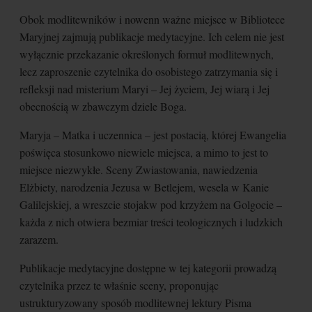
Obok modlitewników i nowenn ważne miejsce w Bibliotece
Maryjnej zajmują publikacje medytacyjne. Ich celem nie jest
wyłącznie przekazanie określonych formuł modlitewnych,
lecz zaproszenie czytelnika do osobistego zatrzymania się i
refleksji nad misterium Maryi – Jej życiem, Jej wiarą i Jej
obecnością w zbawczym dziele Boga.
Maryja – Matka i uczennica – jest postacią, której Ewangelia
poświęca stosunkowo niewiele miejsca, a mimo to jest to
miejsce niezwykłe. Sceny Zwiastowania, nawiedzenia
Elżbiety, narodzenia Jezusa w Betlejem, wesela w Kanie
Galilejskiej, a wreszcie stojakw pod krzyżem na Golgocie –
każda z nich otwiera bezmiar treści teologicznych i ludzkich
zarazem.
Publikacje medytacyjne dostępne w tej kategorii prowadzą
czytelnika przez te właśnie sceny, proponując
ustrukturyzowany sposób modlitewnej lektury Pisma