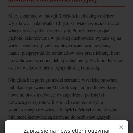
Maryja zajmuje w tradycji Kościoła katolickiego miejsce
wyjątkowe – jako Matka Chrystusa, Matka Kościoła i wzór
wiary dla wszystkich wierzących. Pobożność maryjna,
głęboko zakorzeniona w polskiej duchowości, wyraża się na
wiele sposobów: przez modlitwę różańcową, nowenny,
litanie, pielgrzymki do sanktuariów oraz przez lekturę, która
pozwala wnikać coraz głębiej w tajemnicę Tej, którą Kościół
czci od wieków z nieustającą miłością i ufnością.
Niniejsza kategoria gromadzi starannie wyselekcjonowane
publikacje poświęcone Matce Bożej – od modlitewników i
nowenn, przez medytacje ewangeliczne, po książki
rozważające Jej rolę w historii zbawienia i w życiu
Książki o Maryi
współczesnego człowieka.
zebrane w tej
bibliotece kierowane są zarówno do osób stawiających
pierwsze kroki w duchowości maryjnej, jak i do tych, którzy
×
Zapisz się na newsletter i otrzymaj
od lat pielęgnują szczególną więź z Matką Bożą i szukają