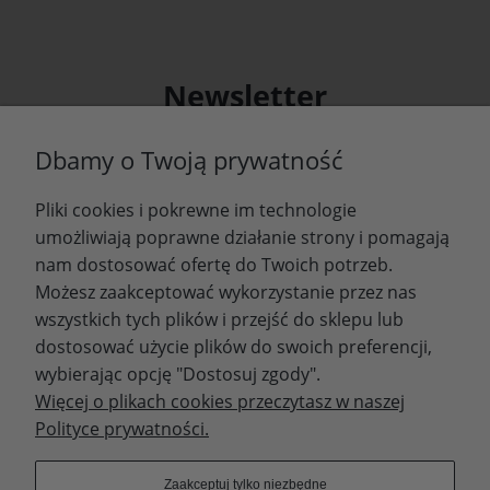
Newsletter
Podaj swój adres e-mail, jeżeli chcesz otrzymywać
Dbamy o Twoją prywatność
informacje o nowościach i promocjach.
Pliki cookies i pokrewne im technologie
Zapisz się
umożliwiają poprawne działanie strony i pomagają
nam dostosować ofertę do Twoich potrzeb.
Możesz zaakceptować wykorzystanie przez nas
wszystkich tych plików i przejść do sklepu lub
WYDAWNICTWO PROMIC
dostosować użycie plików do swoich preferencji,
wybierając opcję "Dostosuj zgody".
PRODUKTY
Więcej o plikach cookies przeczytasz w naszej
Polityce prywatności.
Dołącz do nas
Zaakceptuj tylko niezbędne