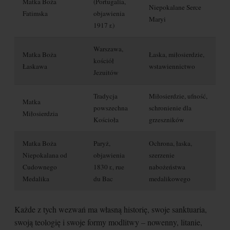
Matka Boża
(Portugalia,
Niepokalane Serce
Fatimska
objawienia
Maryi
1917 r.)
Warszawa,
Matka Boża
Łaska, miłosierdzie,
kościół
Łaskawa
wstawiennictwo
Jezuitów
Tradycja
Miłosierdzie, ufność,
Matka
powszechna
schronienie dla
Miłosierdzia
Kościoła
grzeszników
Matka Boża
Paryż,
Ochrona, łaska,
Niepokalana od
objawienia
szerzenie
Cudownego
1830 r., rue
nabożeństwa
Medalika
du Bac
medalikowego
Każde z tych wezwań ma własną historię, swoje sanktuaria,
swoją teologię i swoje formy modlitwy – nowenny, litanie,