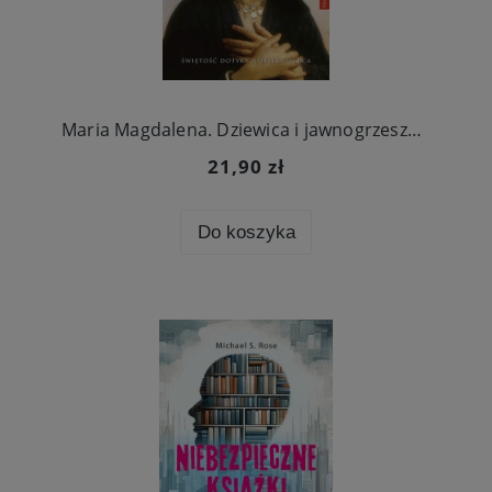
Maria Magdalena. Dziewica i jawnogrzesznica
21,90 zł
Do koszyka
×
Zapisz się na newsletter i otrzymaj
10% rabatu
na pierwsze zakupy!
Bądź na bieżąco z nowościami i promocjami