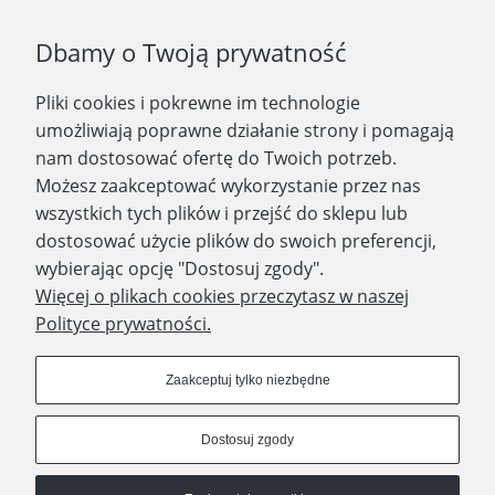
Podaj swój adres e-mail, jeżeli chcesz otrzymywać
Dbamy o Twoją prywatność
informacje o nowościach i promocjach.
Pliki cookies i pokrewne im technologie
Zapisz się
umożliwiają poprawne działanie strony i pomagają
nam dostosować ofertę do Twoich potrzeb.
Możesz zaakceptować wykorzystanie przez nas
wszystkich tych plików i przejść do sklepu lub
WYDAWNICTWO PROMIC
dostosować użycie plików do swoich preferencji,
wybierając opcję "Dostosuj zgody".
PRODUKTY
Więcej o plikach cookies przeczytasz w naszej
Polityce prywatności.
Dołącz do nas
Zaakceptuj tylko niezbędne
Dostosuj zgody
Prawa autorskie © 2023 - Wydawnictwo PROMIC