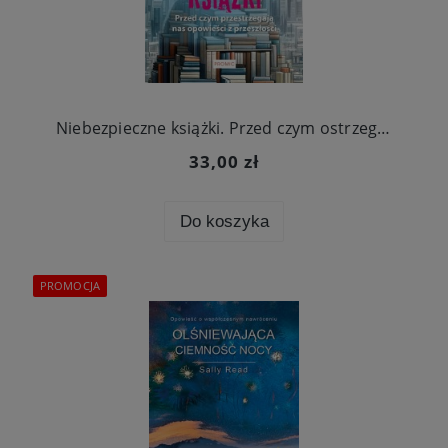
Wydawnictwo.pl.
Zapisuję się i odbieram rabat
Niebezpieczne książki. Przed czym ostrzegają opowieści z przeszłości
Zapisując się, wyrażasz zgodę na otrzymywanie newslettera. Zapis
33,00 zł
wymaga potwierdzenia przez e-mail. Możesz zrezygnować w każdej
chwili.
Do koszyka
PROMOCJA