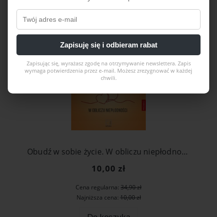
PROMOCJA
Zapisuję się i odbieram rabat
Zapisując się, wyrażasz zgodę na otrzymywanie newslettera. Zapis
wymaga potwierdzenia przez e-mail. Możesz zrezygnować w każdej
chwili.
Obudź w sobie życie. W obliczu niepłodności
10,00 zł
Cena regularna:
34,90 zł
Najniższa cena:
10,00 zł