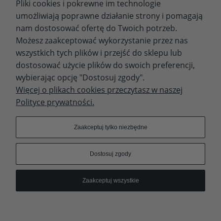
Pliki cookies i pokrewne im technologie
Zapisz się
umożliwiają poprawne działanie strony i pomagają
nam dostosować ofertę do Twoich potrzeb.
Możesz zaakceptować wykorzystanie przez nas
wszystkich tych plików i przejść do sklepu lub
WYDAWNICTWO PROMIC
dostosować użycie plików do swoich preferencji,
wybierając opcję "Dostosuj zgody".
PRODUKTY
Więcej o plikach cookies przeczytasz w naszej
Polityce prywatności.
Dołącz do nas
Zaakceptuj tylko niezbędne
Dostosuj zgody
Prawa autorskie © 2023 - Wydawnictwo PROMIC
Zaakceptuj wszystkie
© Wydawnictwo PROMIC
Pokaż pełną wersję strony