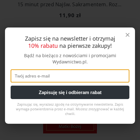
15 minut przed Najśw. Sakramentem. Rozważania i modlitwy adoracyjne
11,90 zł
×
Do koszyka
Zapisz się na newsletter i otrzymaj
10% rabatu
na pierwsze zakupy!
NOWOŚĆ
Bądź na bieżąco z nowościami i promocjami
Wydawnictwo.pl.
Zapisuję się i odbieram rabat
Zapisując się, wyrażasz zgodę na otrzymywanie newslettera. Zapis
wymaga potwierdzenia przez e-mail. Możesz zrezygnować w każdej
chwili.