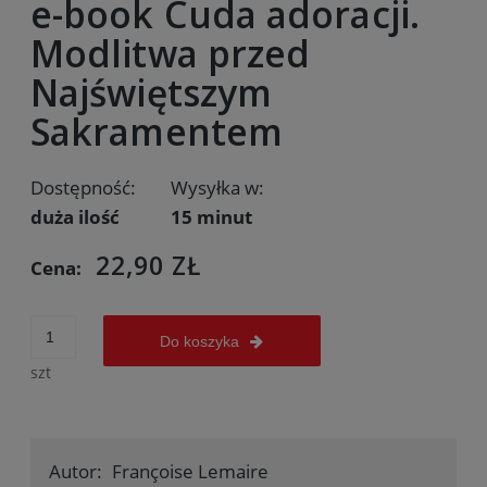
e-book Cuda adoracji.
Modlitwa przed
Najświętszym
Sakramentem
Dostępność:
Wysyłka w:
duża ilość
15 minut
22,90 ZŁ
Cena:
Do koszyka
szt
Autor:
Françoise Lemaire