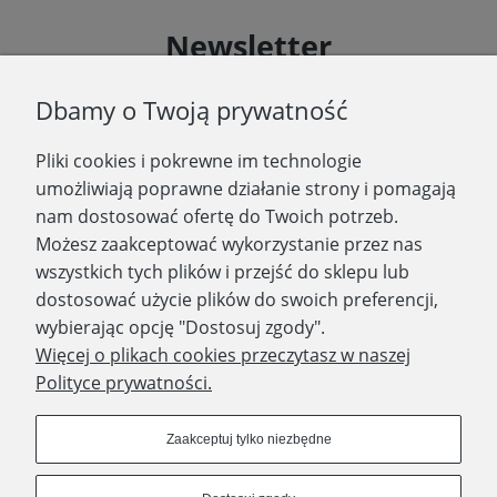
Newsletter
Podaj swój adres e-mail, jeżeli chcesz otrzymywać
Dbamy o Twoją prywatność
informacje o nowościach i promocjach.
Pliki cookies i pokrewne im technologie
Zapisz się
umożliwiają poprawne działanie strony i pomagają
nam dostosować ofertę do Twoich potrzeb.
Możesz zaakceptować wykorzystanie przez nas
wszystkich tych plików i przejść do sklepu lub
WYDAWNICTWO PROMIC
dostosować użycie plików do swoich preferencji,
wybierając opcję "Dostosuj zgody".
PRODUKTY
Więcej o plikach cookies przeczytasz w naszej
Polityce prywatności.
Dołącz do nas
Zaakceptuj tylko niezbędne