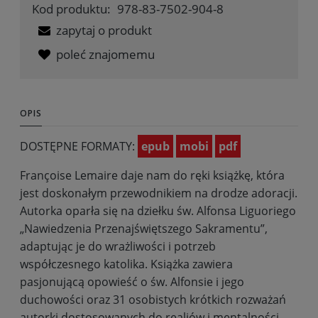
Kod produktu:
978-83-7502-904-8
zapytaj o produkt
poleć znajomemu
OPIS
DOSTĘPNE FORMATY:
epub
mobi
pdf
Françoise Lemaire daje nam do ręki książkę, która
jest doskonałym przewodnikiem na drodze adoracji.
Autorka oparła się na dziełku św. Alfonsa Liguoriego
„Nawiedzenia Przenajświętszego Sakramentu”,
adaptując je do wrażliwości i potrzeb
współczesnego katolika. Książka zawiera
pasjonującą opowieść o św. Alfonsie i jego
duchowości oraz 31 osobistych krótkich rozważań
autorki dostosowanych do realiów i mentalności