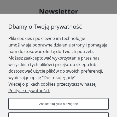
Newsletter
Podaj swój adres e-mail, jeżeli chcesz otrzymywać
Dbamy o Twoją prywatność
informacje o nowościach i promocjach.
Pliki cookies i pokrewne im technologie
Zapisz się
umożliwiają poprawne działanie strony i pomagają
nam dostosować ofertę do Twoich potrzeb.
Możesz zaakceptować wykorzystanie przez nas
wszystkich tych plików i przejść do sklepu lub
WYDAWNICTWO PROMIC
dostosować użycie plików do swoich preferencji,
wybierając opcję "Dostosuj zgody".
PRODUKTY
Więcej o plikach cookies przeczytasz w naszej
Polityce prywatności.
Dołącz do nas
Zaakceptuj tylko niezbędne