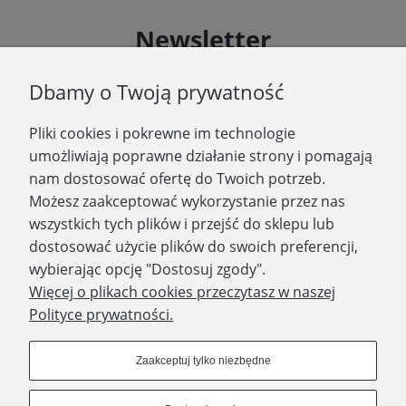
Newsletter
Podaj swój adres e-mail, jeżeli chcesz otrzymywać
Dbamy o Twoją prywatność
informacje o nowościach i promocjach.
Pliki cookies i pokrewne im technologie
Zapisz się
umożliwiają poprawne działanie strony i pomagają
nam dostosować ofertę do Twoich potrzeb.
Możesz zaakceptować wykorzystanie przez nas
wszystkich tych plików i przejść do sklepu lub
WYDAWNICTWO PROMIC
dostosować użycie plików do swoich preferencji,
wybierając opcję "Dostosuj zgody".
PRODUKTY
Więcej o plikach cookies przeczytasz w naszej
Polityce prywatności.
Dołącz do nas
Zaakceptuj tylko niezbędne