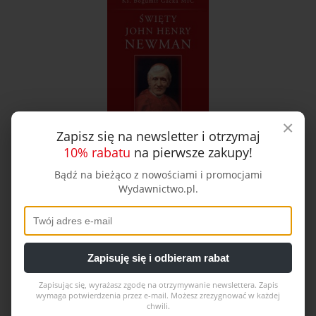
×
Zapisz się na newsletter i otrzymaj
10% rabatu
na pierwsze zakupy!
Bądź na bieżąco z nowościami i promocjami
e-book Święty John Henry Newman
Wydawnictwo.pl.
16,90 zł
Do koszyka
Zapisuję się i odbieram rabat
Zapisując się, wyrażasz zgodę na otrzymywanie newslettera. Zapis
wymaga potwierdzenia przez e-mail. Możesz zrezygnować w każdej
chwili.