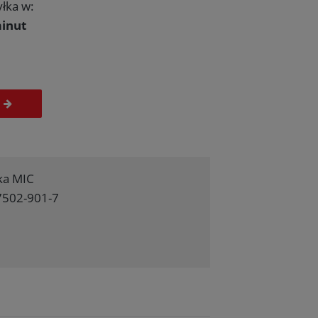
łka w:
inut
ka MIC
7502-901-7