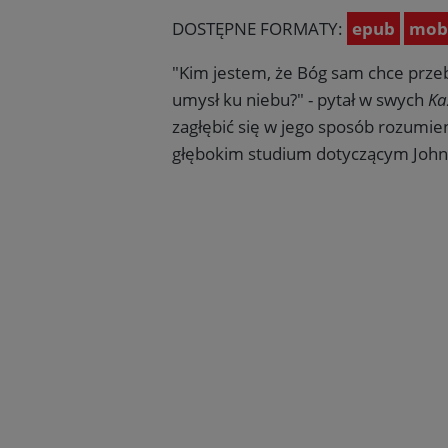
DOSTĘPNE FORMATY:
epub
mob
"Kim jestem, że Bóg sam chce prze
umysł ku niebu?" - pytał w swych
Ka
zagłębić się w jego sposób rozumie
głębokim studium dotyczącym Johna