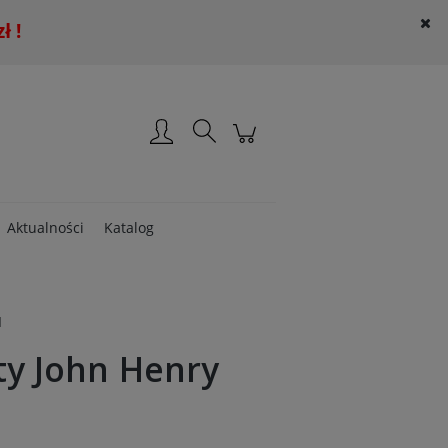
 !
Załóż konto
Zaloguj się
Aktualności
Katalog
I
ty John Henry