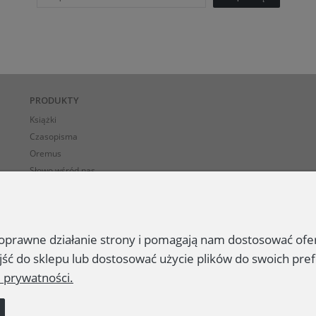
PRODUKTY
Książki
Czasopisma
Oremus
Słowo wśród nas
E-BOOK-i
 poprawne działanie strony i pomagają nam dostosować of
jść do sklepu lub dostosować użycie plików do swoich pref
e prywatności.
Prawa autorskie ©