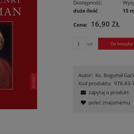
Dostępność:
Wysy
duża ilość
15 m
16,90 ZŁ
Cena:
szt
Do koszyka
Autor:
Ks. Bogumił Gac
Kod produktu:
978-83-
zapytaj o produkt
poleć znajomemu