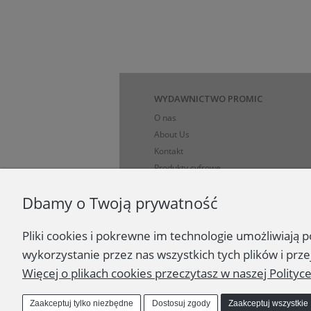
WYDAWNICTWO PROMIC
O nas
About Us
Kontakt
Produkty cyfrowe
Polityka prywatności i dane osobowe
Dbamy o Twoją prywatność
Koszty, sposoby i ograniczenia dostawy
Formy płatności
Pliki cookies i pokrewne im technologie umożliwiają
Regulamin
Zasady zakupów
wykorzystanie przez nas wszystkich tych plików i prze
Ciekawe strony
Więcej o plikach cookies przeczytasz w naszej Polityc
Zaakceptuj wszystkie
Zaakceptuj tylko niezbędne
Dostosuj zgody