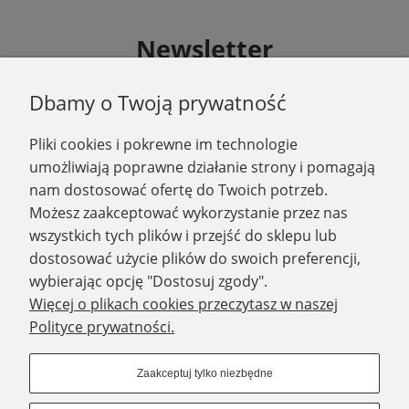
Newsletter
Podaj swój adres e-mail, jeżeli chcesz otrzymywać
Dbamy o Twoją prywatność
informacje o nowościach i promocjach.
Pliki cookies i pokrewne im technologie
Zapisz się
umożliwiają poprawne działanie strony i pomagają
nam dostosować ofertę do Twoich potrzeb.
Możesz zaakceptować wykorzystanie przez nas
wszystkich tych plików i przejść do sklepu lub
WYDAWNICTWO PROMIC
dostosować użycie plików do swoich preferencji,
wybierając opcję "Dostosuj zgody".
PRODUKTY
Więcej o plikach cookies przeczytasz w naszej
Polityce prywatności.
Dołącz do nas
Zaakceptuj tylko niezbędne