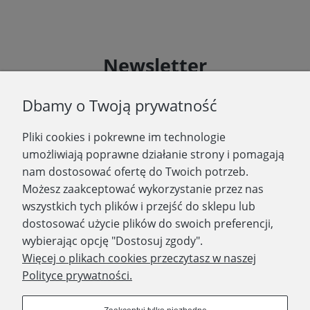
Newsletter
Podaj swój adres e-mail, jeżeli chcesz otrzymywać
Dbamy o Twoją prywatność
informacje o nowościach i promocjach.
Pliki cookies i pokrewne im technologie
Zapisz się
umożliwiają poprawne działanie strony i pomagają
nam dostosować ofertę do Twoich potrzeb.
Możesz zaakceptować wykorzystanie przez nas
wszystkich tych plików i przejść do sklepu lub
WYDAWNICTWO PROMIC
dostosować użycie plików do swoich preferencji,
wybierając opcję "Dostosuj zgody".
PRODUKTY
Więcej o plikach cookies przeczytasz w naszej
Polityce prywatności.
Dołącz do nas