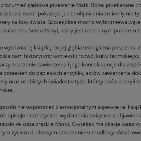
zrozumieć głębokie przesłanie Matki Bożej przekazane trój
ciszkowi. Autor pokazuje, jak te objawienia zmieniły nie tylk
nęły na losy świata. Szczególnie mocno wybrzmiewa wąte
okalanemu Sercu Maryi, który jest centralnym punktem te
co wyróżnia tę książkę, to jej głębia teologiczna połączona 
bliża nam historyczny kontekst i rozwój kultu fatimskiego
aczy znaczenie zawierzenia i jego konsekwencje dla współ
a odniesień do papieskich encyklik, aktów zawierzenia d
eży oraz osobistych świadectw tych, którzy doświadczyli 
mskiej.
sposób nie wspomnieć o emocjonalnym aspekcie tej książk
ób opisuje dramatyczne wydarzenia związane z objawieniam
 niosło ze sobą orędzie Maryi. Czytelnik ma okazję zanurzyć
nym życiem duchowym i znaczeniem modlitwy różańcowej