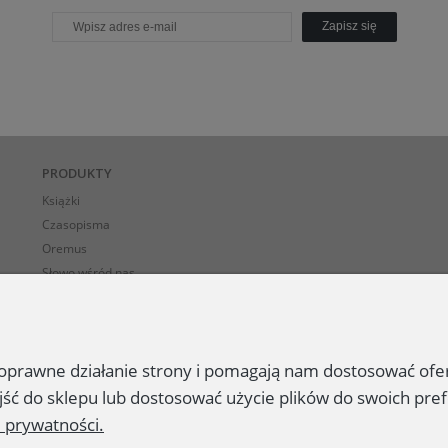
Zapisz się
PRODUKTY
Książki
Czasopisma
Oremus
Słowo wśród nas
E-BOOK-i
 poprawne działanie strony i pomagają nam dostosować of
jść do sklepu lub dostosować użycie plików do swoich pref
e prywatności.
Prawa autorskie ©