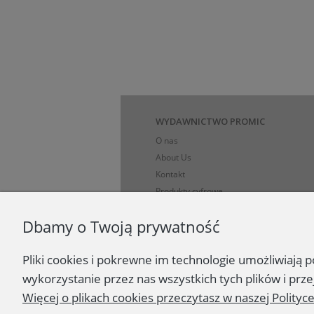
WYDAWNICTWO PROMIC
O nas
About Us
Kontakt
Produkty cyfrowe
Polityka prywatności i dane osobowe
Dbamy o Twoją prywatność
Koszty, sposoby i ograniczenia dostawy
Formy płatności
Pliki cookies i pokrewne im technologie umożliwiają
Regulamin
Zasady zakupów
wykorzystanie przez nas wszystkich tych plików i prze
Ciekawe strony
Więcej o plikach cookies przeczytasz w naszej Polityc