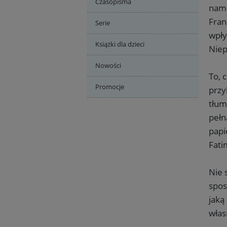
Czasopisma
nam 
Fran
Serie
wpły
Książki dla dzieci
Niep
Nowości
To, 
Promocje
przy
tłum
pełn
papi
Fati
Nie 
spos
jaką
włas