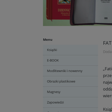
Menu
FAT
Książki
Doda
E-BOOK
„Fat
Modlitewniki i nowenny
prze
Obrazki plastikowe
najw
odda
Magnesy
wier
Zapowiedzi
Ksią