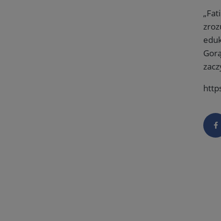
„Fat
zroz
eduk
Gorą
zacz
http