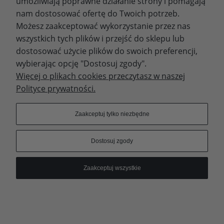
umożliwiają poprawne działanie strony i pomagają
nam dostosować ofertę do Twoich potrzeb.
Możesz zaakceptować wykorzystanie przez nas
wszystkich tych plików i przejść do sklepu lub
WYDAWNICTWO PROMIC
dostosować użycie plików do swoich preferencji,
wybierając opcję "Dostosuj zgody".
PRODUKTY
Więcej o plikach cookies przeczytasz w naszej
Polityce prywatności.
Dołącz do nas
Zaakceptuj tylko niezbędne
Dostosuj zgody
Prawa autorskie © 2023 - Wydawnictwo PROMIC
Zaakceptuj wszystkie
© Wydawnictwo PROMIC
Pokaż pełną wersję strony
Sklep internetowy Shoper.pl