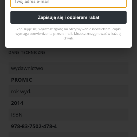
przez konkretne propozycje modlitw – autor
pragnie uczynić prawdę o obcowaniu świętych
Zapisuję się i odbieram rabat
trwałym i płodnym elementem chrześcijańskiej
pobożności.
Zapisując się, wyrażasz zgodę na otrzymywanie newslettera. Zapis
wymaga potwierdzenia przez e-mail. Możesz zrezygnować w każdej
chwili.
DANE TECHNICZNE
wydawnictwo
PROMIC
rok wyd.
2014
ISBN
978-83-7502-478-4