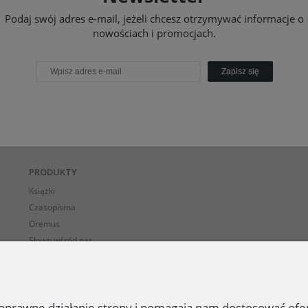
Podaj swój adres e-mail, jeżeli chcesz otrzymywać informacje o
nowościach i promocjach.
Zapisz się
PRODUKTY
Książki
Czasopisma
Oremus
Słowo wśród nas
E-BOOK-i
 poprawne działanie strony i pomagają nam dostosować of