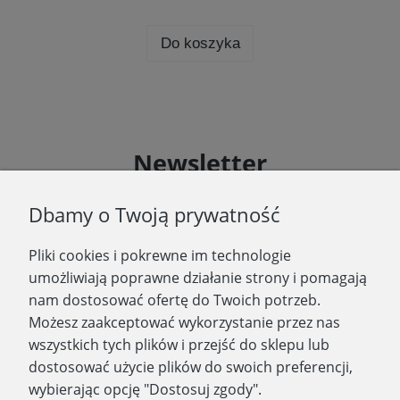
Do koszyka
Newsletter
Podaj swój adres e-mail, jeżeli chcesz otrzymywać
Dbamy o Twoją prywatność
informacje o nowościach i promocjach.
Pliki cookies i pokrewne im technologie
Zapisz się
umożliwiają poprawne działanie strony i pomagają
nam dostosować ofertę do Twoich potrzeb.
Możesz zaakceptować wykorzystanie przez nas
wszystkich tych plików i przejść do sklepu lub
WYDAWNICTWO PROMIC
dostosować użycie plików do swoich preferencji,
wybierając opcję "Dostosuj zgody".
PRODUKTY