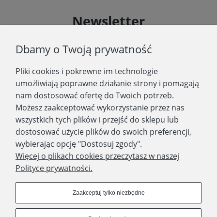
Newsletter
Podaj swój adres e-mail, jeżeli chcesz otrzymywać
Dbamy o Twoją prywatność
informacje o nowościach i promocjach.
Pliki cookies i pokrewne im technologie
Zapisz się
umożliwiają poprawne działanie strony i pomagają
nam dostosować ofertę do Twoich potrzeb.
Możesz zaakceptować wykorzystanie przez nas
wszystkich tych plików i przejść do sklepu lub
WYDAWNICTWO PROMIC
dostosować użycie plików do swoich preferencji,
wybierając opcję "Dostosuj zgody".
PRODUKTY
Więcej o plikach cookies przeczytasz w naszej
Polityce prywatności.
Dołącz do nas
Zaakceptuj tylko niezbędne