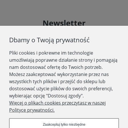
Newsletter
Podaj swój adres e-mail, jeżeli chcesz otrzymywać
Dbamy o Twoją prywatność
informacje o nowościach i promocjach.
Pliki cookies i pokrewne im technologie
Zapisz się
umożliwiają poprawne działanie strony i pomagają
nam dostosować ofertę do Twoich potrzeb.
Możesz zaakceptować wykorzystanie przez nas
wszystkich tych plików i przejść do sklepu lub
WYDAWNICTWO PROMIC
dostosować użycie plików do swoich preferencji,
wybierając opcję "Dostosuj zgody".
PRODUKTY
Więcej o plikach cookies przeczytasz w naszej
Polityce prywatności.
Dołącz do nas
Zaakceptuj tylko niezbędne