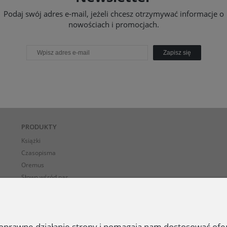
Podaj swój adres e-mail, jeżeli chcesz otrzymywać informacje o
nowościach i promocjach.
Zapisz się
PRODUKTY
Książki
Czasopisma
Oremus
Słowo wśród nas
E-BOOK-i
 poprawne działanie strony i pomagają nam dostosować of