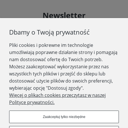
Newsletter
Podaj swój adres e-mail, jeżeli chcesz otrzymywać
Dbamy o Twoją prywatność
informacje o nowościach i promocjach.
Pliki cookies i pokrewne im technologie
Zapisz się
umożliwiają poprawne działanie strony i pomagają
nam dostosować ofertę do Twoich potrzeb.
Możesz zaakceptować wykorzystanie przez nas
wszystkich tych plików i przejść do sklepu lub
WYDAWNICTWO PROMIC
dostosować użycie plików do swoich preferencji,
wybierając opcję "Dostosuj zgody".
PRODUKTY
Więcej o plikach cookies przeczytasz w naszej
Polityce prywatności.
Dołącz do nas
Zaakceptuj tylko niezbędne