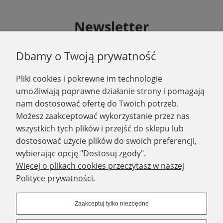
Newsletter
Podaj swój adres e-mail, jeżeli chcesz otrzymywać
Dbamy o Twoją prywatność
informacje o nowościach i promocjach.
Pliki cookies i pokrewne im technologie
Zapisz się
umożliwiają poprawne działanie strony i pomagają
nam dostosować ofertę do Twoich potrzeb.
Możesz zaakceptować wykorzystanie przez nas
wszystkich tych plików i przejść do sklepu lub
WYDAWNICTWO PROMIC
dostosować użycie plików do swoich preferencji,
wybierając opcję "Dostosuj zgody".
PRODUKTY
Więcej o plikach cookies przeczytasz w naszej
Polityce prywatności.
Dołącz do nas
Zaakceptuj tylko niezbędne