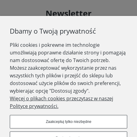
Newsletter
Podaj swój adres e-mail, jeżeli chcesz otrzymywać
Dbamy o Twoją prywatność
informacje o nowościach i promocjach.
Pliki cookies i pokrewne im technologie
Zapisz się
umożliwiają poprawne działanie strony i pomagają
nam dostosować ofertę do Twoich potrzeb.
Możesz zaakceptować wykorzystanie przez nas
wszystkich tych plików i przejść do sklepu lub
WYDAWNICTWO PROMIC
dostosować użycie plików do swoich preferencji,
wybierając opcję "Dostosuj zgody".
PRODUKTY
Więcej o plikach cookies przeczytasz w naszej
Polityce prywatności.
Dołącz do nas
Zaakceptuj tylko niezbędne