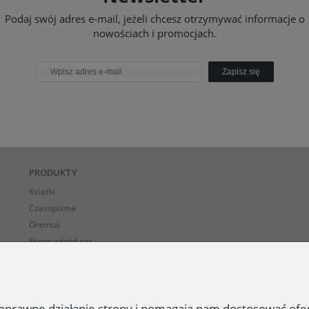
Podaj swój adres e-mail, jeżeli chcesz otrzymywać informacje o
nowościach i promocjach.
Zapisz się
PRODUKTY
Książki
Czasopisma
Oremus
Słowo wśród nas
E-BOOK-i
 poprawne działanie strony i pomagają nam dostosować of