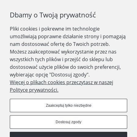
Podaj swój adres e-mail, jeżeli chcesz otrzymywać
Dbamy o Twoją prywatność
informacje o nowościach i promocjach.
Pliki cookies i pokrewne im technologie
Zapisz się
umożliwiają poprawne działanie strony i pomagają
nam dostosować ofertę do Twoich potrzeb.
Możesz zaakceptować wykorzystanie przez nas
wszystkich tych plików i przejść do sklepu lub
WYDAWNICTWO PROMIC
dostosować użycie plików do swoich preferencji,
wybierając opcję "Dostosuj zgody".
PRODUKTY
Więcej o plikach cookies przeczytasz w naszej
Polityce prywatności.
Dołącz do nas
Zaakceptuj tylko niezbędne
Dostosuj zgody
Prawa autorskie © 2023 - Wydawnictwo PROMIC