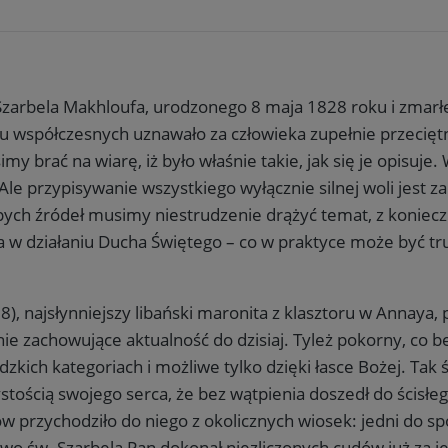
. Szarbela Makhloufa, urodzonego 8 maja 1828 roku i zmarł
mu współczesnych uznawało za człowieka zupełnie przecięt
y brać na wiarę, iż było właśnie takie, jak się je opisuje
. Ale przypisywanie wszystkiego wyłącznie silnej woli jest
ych źródeł musimy niestrudzenie drążyć temat, z konieczn
 w działaniu Ducha Świętego – co w praktyce może być trud
), najsłynniejszy libański maronita z klasztoru w Annaya,
nie zachowujące aktualność do dzisiaj. Tyleż pokorny, co 
udzkich kategoriach i możliwe tylko dzięki łasce Bożej. Tak
stością swojego serca, że bez wątpienia doszedł do ścisłe
w przychodziło do niego z okolicznych wiosek: jedni do sp
 św. Szarbela Pan dokonał niezliczonych cudów już za jego