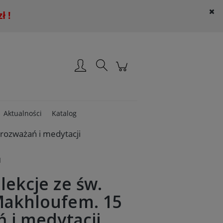
 !
Załóż konto
Zaloguj się
Aktualności
Katalog
rozważań i medytacji
I
lekcje ze św.
Makhloufem. 15
 i medytacji