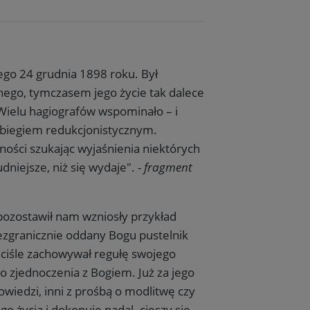
ego 24 grudnia 1898 roku. Był
nego, tymczasem jego życie tak dalece
. Wielu hagiografów wspominało – i
 zabiegiem redukcjonistycznym.
ości szukając wyjaśnienia niektórych
niejsze, niż się wydaje". -
fragment
 pozostawił nam wzniosły przykład
bezgranicznie oddany Bogu pustelnik
 ściśle zachowywał regułę swojego
go zjednoczenia z Bogiem. Już za jego
owiedzi, inni z prośbą o modlitwę czy
 życia i dokonuje nadal. cieszy się