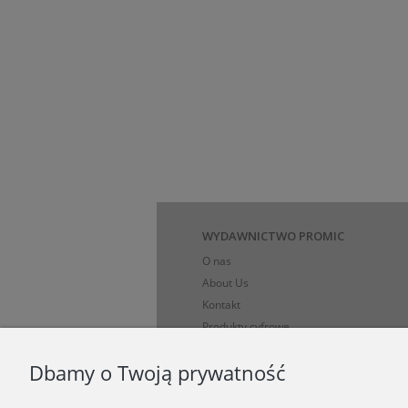
WYDAWNICTWO PROMIC
O nas
About Us
Kontakt
Produkty cyfrowe
Polityka prywatności i dane osobowe
Dbamy o Twoją prywatność
Koszty, sposoby i ograniczenia dostawy
Formy płatności