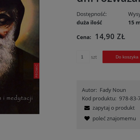
Dostępność:
Wysy
duża ilość
15 m
14,90 ZŁ
Cena:
szt
Do koszyka
Autor:
Fady Noun
Kod produktu:
978-83-
zapytaj o produkt
poleć znajomemu