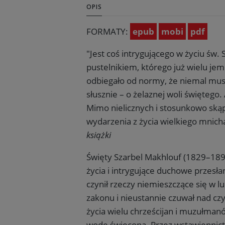
OPIS
FORMATY:
epub
mobi
pdf
"Jest coś intrygującego w życiu św
pustelnikiem, którego już wielu je
odbiegało od normy, że niemal musim
słusznie – o żelaznej woli świętego
Mimo nielicznych i stosunkowo skąp
wydarzenia z życia wielkiego mnicha
książki
Święty Szarbel Makhlouf (1829–1898
życia i intrygujące duchowe przesła
czynił rzeczy niemieszczące się w l
zakonu i nieustannie czuwał nad czy
życia wielu chrześcijan i muzułmanó
wodę święconą. Przez wstawiennictwo