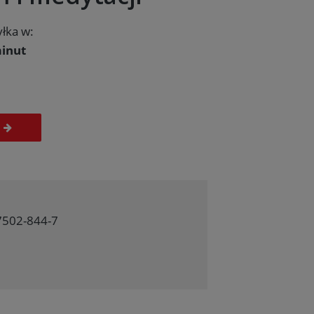
łka w:
inut
7502-844-7