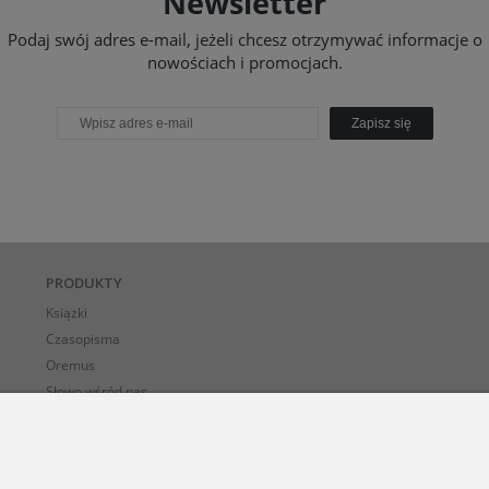
Newsletter
Podaj swój adres e-mail, jeżeli chcesz otrzymywać informacje o
nowościach i promocjach.
Zapisz się
PRODUKTY
Książki
Czasopisma
Oremus
Słowo wśród nas
E-BOOK-i