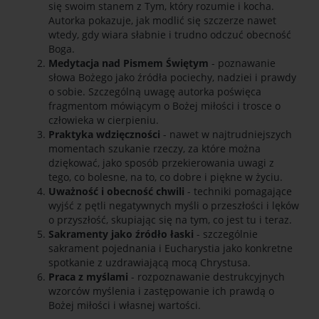
się swoim stanem z Tym, który rozumie i kocha.
Autorka pokazuje, jak modlić się szczerze nawet
wtedy, gdy wiara słabnie i trudno odczuć obecność
Boga.
Medytacja nad Pismem Świętym
- poznawanie
słowa Bożego jako źródła pociechy, nadziei i prawdy
o sobie. Szczególną uwagę autorka poświęca
fragmentom mówiącym o Bożej miłości i trosce o
człowieka w cierpieniu.
Praktyka wdzięczności
- nawet w najtrudniejszych
momentach szukanie rzeczy, za które można
dziękować, jako sposób przekierowania uwagi z
tego, co bolesne, na to, co dobre i piękne w życiu.
Uważność i obecność chwili
- techniki pomagające
wyjść z pętli negatywnych myśli o przeszłości i lęków
o przyszłość, skupiając się na tym, co jest tu i teraz.
Sakramenty jako źródło łaski
- szczególnie
sakrament pojednania i Eucharystia jako konkretne
spotkanie z uzdrawiającą mocą Chrystusa.
Praca z myślami
- rozpoznawanie destrukcyjnych
wzorców myślenia i zastępowanie ich prawdą o
Bożej miłości i własnej wartości.