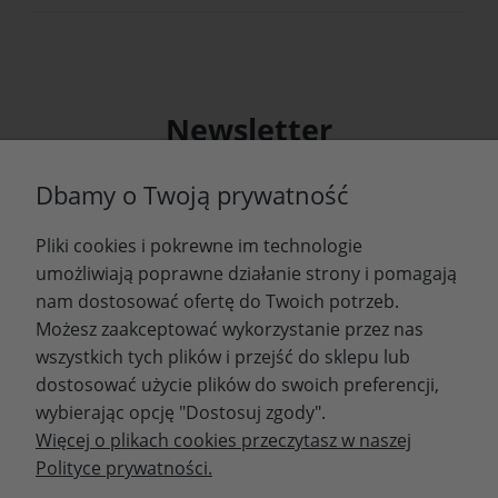
Newsletter
Podaj swój adres e-mail, jeżeli chcesz otrzymywać
Dbamy o Twoją prywatność
informacje o nowościach i promocjach.
Pliki cookies i pokrewne im technologie
Zapisz się
umożliwiają poprawne działanie strony i pomagają
nam dostosować ofertę do Twoich potrzeb.
Możesz zaakceptować wykorzystanie przez nas
wszystkich tych plików i przejść do sklepu lub
WYDAWNICTWO PROMIC
dostosować użycie plików do swoich preferencji,
wybierając opcję "Dostosuj zgody".
PRODUKTY
Więcej o plikach cookies przeczytasz w naszej
Polityce prywatności.
Dołącz do nas