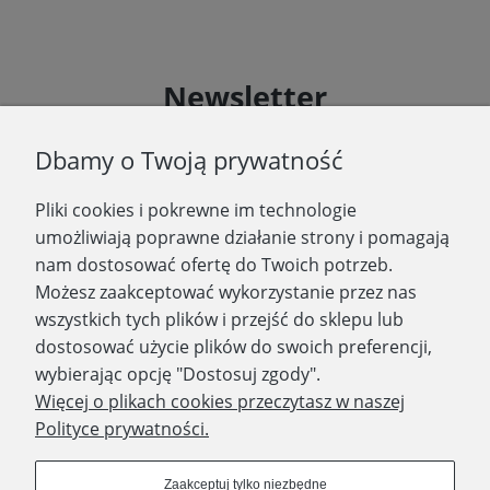
Newsletter
Podaj swój adres e-mail, jeżeli chcesz otrzymywać
Dbamy o Twoją prywatność
informacje o nowościach i promocjach.
Pliki cookies i pokrewne im technologie
Zapisz się
umożliwiają poprawne działanie strony i pomagają
nam dostosować ofertę do Twoich potrzeb.
Możesz zaakceptować wykorzystanie przez nas
wszystkich tych plików i przejść do sklepu lub
WYDAWNICTWO PROMIC
dostosować użycie plików do swoich preferencji,
wybierając opcję "Dostosuj zgody".
PRODUKTY
Więcej o plikach cookies przeczytasz w naszej
Polityce prywatności.
Dołącz do nas
Zaakceptuj tylko niezbędne