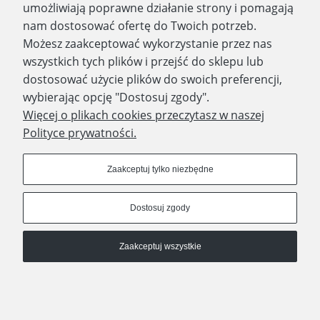
umożliwiają poprawne działanie strony i pomagają
nam dostosować ofertę do Twoich potrzeb.
Możesz zaakceptować wykorzystanie przez nas
wszystkich tych plików i przejść do sklepu lub
WYDAWNICTWO PROMIC
dostosować użycie plików do swoich preferencji,
wybierając opcję "Dostosuj zgody".
PRODUKTY
Więcej o plikach cookies przeczytasz w naszej
Polityce prywatności.
Dołącz do nas
Zaakceptuj tylko niezbędne
Dostosuj zgody
Prawa autorskie © 2023 - Wydawnictwo PROMIC
Zaakceptuj wszystkie
© Wydawnictwo PROMIC
Pokaż pełną wersję strony
Sklep internetowy Shoper.pl