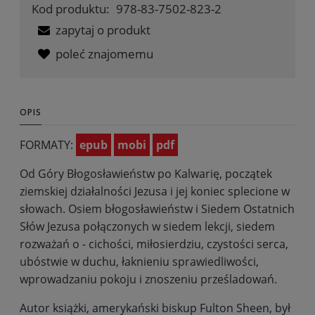
Kod produktu:
978-83-7502-823-2
zapytaj o produkt
poleć znajomemu
OPIS
FORMATY:
epub
mobi
pdf
Od Góry Błogosławieństw po Kalwarię, początek
ziemskiej działalności Jezusa i jej koniec splecione w
słowach. Osiem błogosławieństw i Siedem Ostatnich
Słów Jezusa połączonych w siedem lekcji, siedem
rozważań o - cichości, miłosierdziu, czystości serca,
ubóstwie w duchu, łaknieniu sprawiedliwości,
wprowadzaniu pokoju i znoszeniu prześladowań.
Autor książki, amerykański biskup Fulton Sheen, był