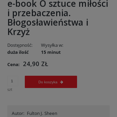
e-book O sztuce miłości
i przebaczenia.
Błogosławieństwa i
Krzyż
Dostępność:
Wysyłka w:
duża ilość
15 minut
24,90 ZŁ
Cena:
Do koszyka
szt
Autor:
Fulton J. Sheen