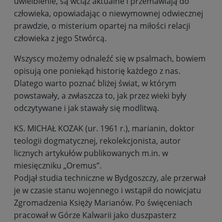
uwielbienie, są wciąż aktualne i przemawiają do
człowieka, opowiadając o niewymownej odwiecznej
prawdzie, o misterium opartej na miłości relacji
człowieka z jego Stwórcą.
Wszyscy możemy odnaleźć się w psalmach, bowiem
opisują one poniekąd historię każdego z nas.
Dlatego warto poznać bliżej świat, w którym
powstawały, a zwłaszcza to, jak przez wieki były
odczytywane i jak stawały się modlitwą.
KS. MICHAŁ KOZAK (ur. 1961 r.), marianin, doktor
teologii dogmatycznej, rekolekcjonista, autor
licznych artykułów publikowanych m.in. w
miesięczniku „Oremus”.
Podjął studia techniczne w Bydgoszczy, ale przerwał
je w czasie stanu wojennego i wstąpił do nowicjatu
Zgromadzenia Księży Marianów. Po święceniach
pracował w Górze Kalwarii jako duszpasterz