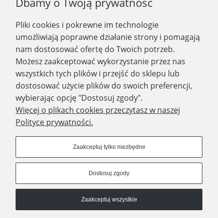
Dbamy o Twoją prywatność
informacje o nowościach i promocjach.
Pliki cookies i pokrewne im technologie
Zapisz się
umożliwiają poprawne działanie strony i pomagają
nam dostosować ofertę do Twoich potrzeb.
Możesz zaakceptować wykorzystanie przez nas
wszystkich tych plików i przejść do sklepu lub
WYDAWNICTWO PROMIC
dostosować użycie plików do swoich preferencji,
wybierając opcję "Dostosuj zgody".
PRODUKTY
Więcej o plikach cookies przeczytasz w naszej
Polityce prywatności.
Dołącz do nas
Zaakceptuj tylko niezbędne
Dostosuj zgody
Prawa autorskie © 2023 - Wydawnictwo PROMIC
Zaakceptuj wszystkie
© Wydawnictwo PROMIC