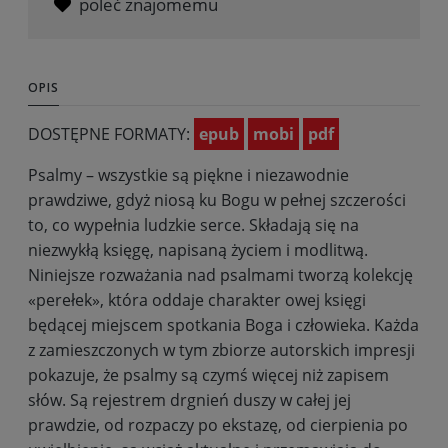
poleć znajomemu
OPIS
DOSTĘPNE FORMATY:
epub
mobi
pdf
Psalmy – wszystkie są piękne i niezawodnie
prawdziwe, gdyż niosą ku Bogu w pełnej szczerości
to, co wypełnia ludzkie serce. Składają się na
niezwykłą księgę, napisaną życiem i modlitwą.
Niniejsze rozważania nad psalmami tworzą kolekcję
«perełek», która oddaje charakter owej księgi
będącej miejscem spotkania Boga i człowieka. Każda
z zamieszczonych w tym zbiorze autorskich impresji
pokazuje, że psalmy są czymś więcej niż zapisem
słów. Są rejestrem drgnień duszy w całej jej
prawdzie, od rozpaczy po ekstazę, od cierpienia po