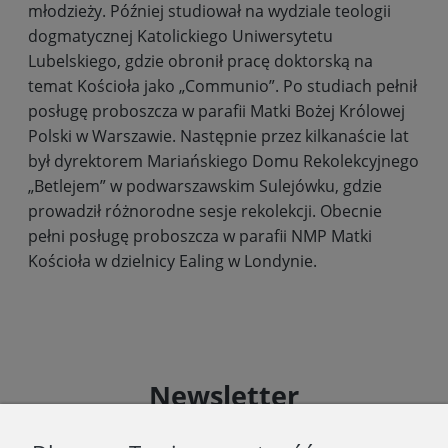
młodzieży. Później studiował na wydziale teologii
dogmatycznej Katolickiego Uniwersytetu
Lubelskiego, gdzie obronił pracę doktorską na
temat Kościoła jako „Communio”. Po studiach pełnił
posługę proboszcza w parafii Matki Bożej Królowej
Polski w Warszawie. Następnie przez kilkanaście lat
był dyrektorem Mariańskiego Domu Rekolekcyjnego
„Betlejem” w podwarszawskim Sulejówku, gdzie
prowadził różnorodne sesje rekolekcji. Obecnie
pełni posługę proboszcza w parafii NMP Matki
Kościoła w dzielnicy Ealing w Londynie.
Newsletter
Podaj swój adres e-mail, jeżeli chcesz otrzymywać