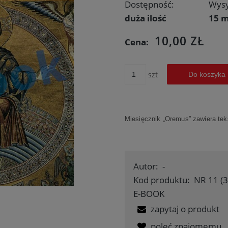
Dostępność:
Wysy
duża ilość
15 m
10,00 ZŁ
Cena:
szt
Do koszyka
Miesięcznik „Oremus” zawiera teks
Autor:
-
Kod produktu:
NR 11 (3
E-BOOK
zapytaj o produkt
poleć znajomemu