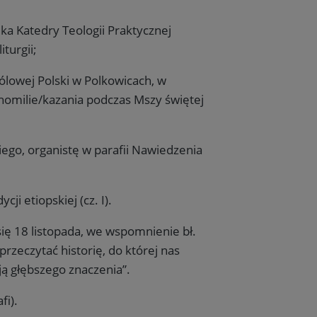
ika Katedry Teologii Praktycznej
iturgii;
rólowej Polski w Polkowicach, w
homilie/kazania podczas Mszy świętej
ego, organistę w parafii Nawiedzenia
i etiopskiej (cz. I).
ię 18 listopada, we wspomnienie bł.
rzeczytać historię, do której nas
ją głębszego znaczenia”.
fi).