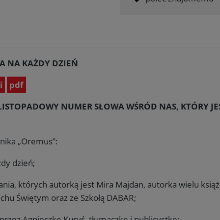
A NA KAŻDY DZIEŃ
i
pdf
LISTOPADOWY NUMER SŁOWA WŚRÓD NAS,
KTÓRY J
nika „Oremus”:
żdy dzień;
ania, których autorką jest Mira Majdan, autorka wielu ksi
uchu Świętym oraz ze Szkołą DABAR;
rzez Agnieszkę Kuryś, tłumaczkę i publicystkę;