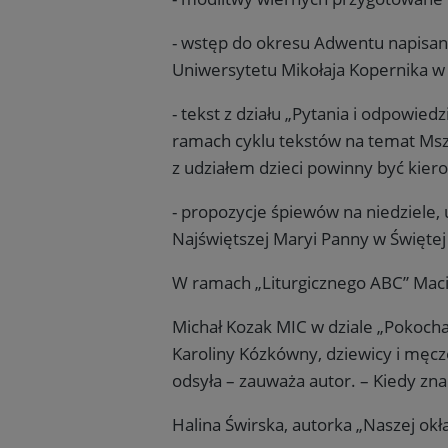
- wstęp do okresu Adwentu napisany 
Uniwersytetu Mikołaja Kopernika w Tor
- tekst z działu „Pytania i odpowied
ramach cyklu tekstów na temat Mszy
z udziałem dzieci powinny być kiero
- propozycje śpiewów na niedziele,
Najświętszej Maryi Panny w Świętej
W ramach „Liturgicznego ABC” Maciej 
Michał Kozak MIC w dziale „Pokoch
Karoliny Kózkówny, dziewicy i męcze
odsyła – zauważa autor. – Kiedy zn
Halina Świrska, autorka „Naszej okł