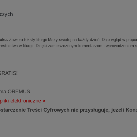
iczych
oku.
Zawiera teksty liturgii Mszy świętej na każdy dzień. Daje wgląd w propo
zestnictwa w liturgii. Dzięki zamieszczonym komentarzom i wprowadzeniom sł
GRATIS!
sma OREMUS
pliki elektroniczne »
tarczenie Treści Cyfrowych nie przysługuje, jeżeli Ko