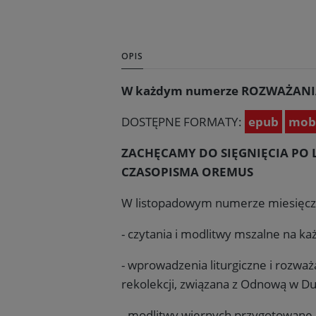
OPIS
W każdym numerze ROZWAŻANI
DOSTĘPNE FORMATY:
epub
mob
ZACHĘCAMY DO SIĘGNIĘCIA PO
CZASOPISMA OREMUS
W listopadowym numerze miesięcz
- czytania i modlitwy mszalne na ka
- wprowadzenia liturgiczne i rozważ
rekolekcji, związana z Odnową w D
- modlitwy wiernych przygotowane p