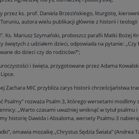
przez ks. prof. Daniela Brzezińskiego, liturgistę, kierown
uniu, autora wielu publikacji głównie z historii i teologii l
zi”. Ks. Mariusz Szymański, proboszcz parafii Matki Bożej K
 świętych z udziałem dzieci, odpowiada na pytanie: „Czy 
wane do dzieci czy do rodziców?”;
 uroczystości i święta, przygotowane przez Adama Kowalski
 Lipce.
Zachara MIC przybliża zarys historii chrześcijaństwa tradycj
ać Psalmy” rozważa Psalm 3, którego wersetami modlimy s
nnicy. „Warto czasami uważniej wniknąć w tytuł psalmu i p
amy historię Dawida i Absaloma, wersety Psalmu 3 nabiera
adki”, omawia mozaikę „Chrystus Sędzia Świata” (Andrea Ta