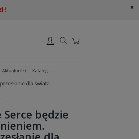
 !
Załóż konto
Zaloguj się
Aktualności
Katalog
rzesłanie dla świata
I
 Serce będzie
nieniem.
zesłanie dla