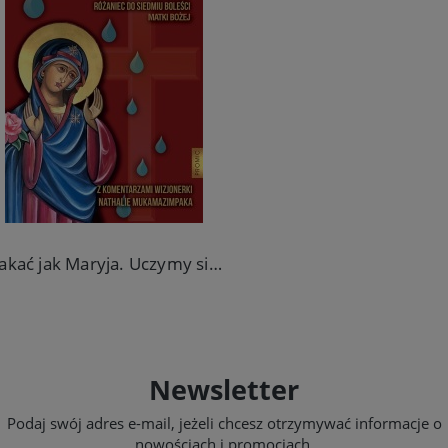
Płakać jak Maryja. Uczymy się odmawiać Różaniec do Siedmiu Boleści Matki Bożej.
19,00 zł
Do koszyka
Newsletter
Podaj swój adres e-mail, jeżeli chcesz otrzymywać informacje o
nowościach i promocjach.