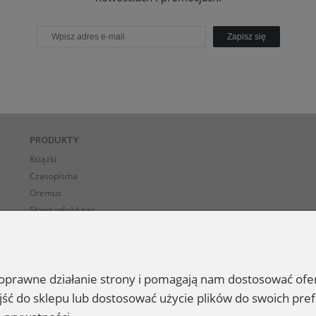
Zapisz się
PRODUKTY
Książki
Czasopisma
Oremus
Słowo wśród nas
E-BOOK-i
 poprawne działanie strony i pomagają nam dostosować of
jść do sklepu lub dostosować użycie plików do swoich pref