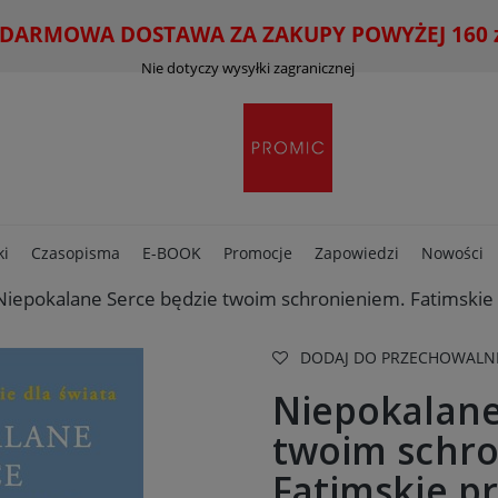
ARMOWA DOSTAWA ZA ZAKUPY POWYŻEJ 160 zł
Nie dotyczy wysyłki zagranicznej
ki
Czasopisma
E-BOOK
Promocje
Zapowiedzi
Nowości
Niepokalane Serce będzie twoim schronieniem. Fatimskie p
DODAJ DO PRZECHOWALN
Niepokalane
twoim schro
Fatimskie pr