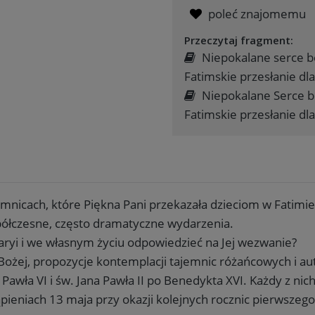
poleć znajomemu
Przeczytaj fragment:
Niepokalane serce b
Fatimskie przesłanie dla
Niepokalane Serce b
Fatimskie przesłanie dla 
emnicach, które Piękna Pani przekazała dzieciom w Fatimie,
półczesne, często dramatyczne wydarzenia.
Maryi i we własnym życiu odpowiedzieć na Jej wezwanie?
Bożej, propozycje kontemplacji tajemnic różańcowych i a
awła VI i św. Jana Pawła II po Benedykta XVI. Każdy z nic
ieniach 13 maja przy okazji kolejnych rocznic pierwszego 