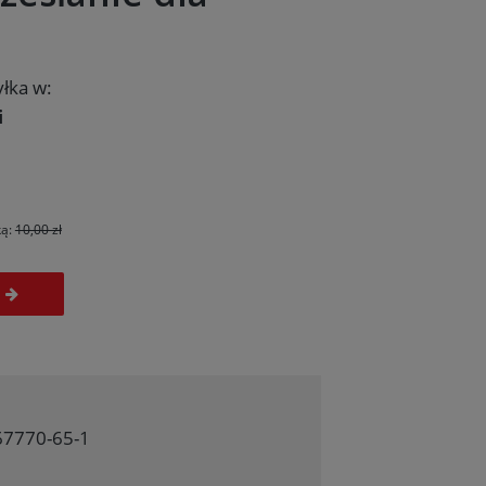
łka w:
i
ką:
10,00 zł
67770-65-1