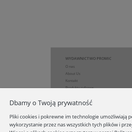
WYDAWNICTWO PROMIC
O nas
About Us
Kontakt
Produkty cyfrowe
Polityka prywatności i dane osobowe
Dbamy o Twoją prywatność
Koszty, sposoby i ograniczenia dostawy
Formy płatności
Pliki cookies i pokrewne im technologie umożliwiają
Regulamin
Zasady zakupów
wykorzystanie przez nas wszystkich tych plików i prze
Ciekawe strony