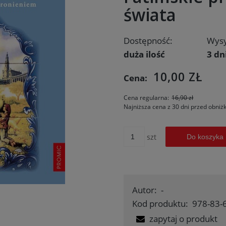
świata
Dostępność:
Wysy
duża ilość
3 dn
10,00 ZŁ
Cena:
Cena regularna:
16,90 zł
Najniższa cena z 30 dni przed obniż
szt
Do koszyka
Autor:
-
Kod produktu:
978-83-
zapytaj o produkt