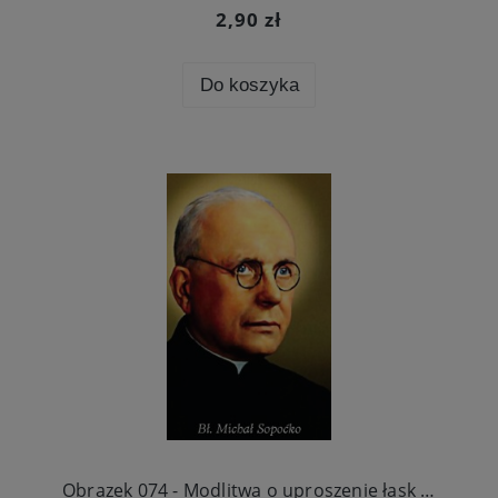
2,90 zł
Do koszyka
×
Zapisz się na newsletter i otrzymaj
10% rabatu
na pierwsze zakupy!
Bądź na bieżąco z nowościami i promocjami
Wydawnictwo.pl.
Obrazek 074 - Modlitwa o uproszenie łask za wstawiennictwem bł. Michała Sopoćki