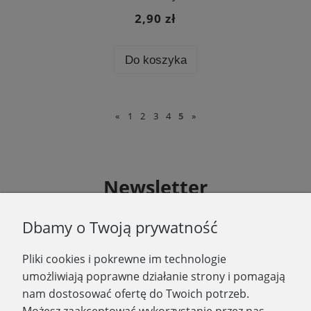
2,90 zł
Do koszyka
«
1
2
3
4
5
»
Newsletter
Podaj swój adres e-mail, jeżeli chcesz otrzymywać
Dbamy o Twoją prywatność
informacje o nowościach i promocjach.
Pliki cookies i pokrewne im technologie
Zapisz się
umożliwiają poprawne działanie strony i pomagają
nam dostosować ofertę do Twoich potrzeb.